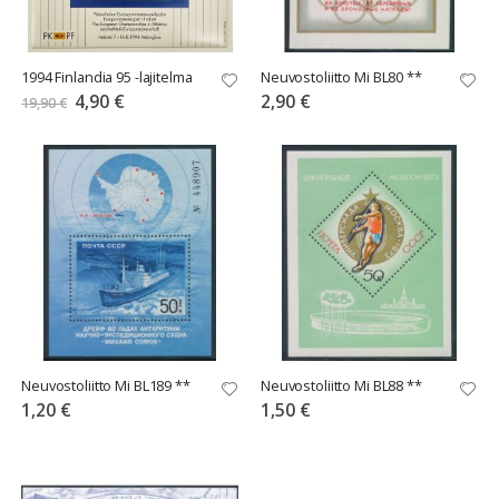
1994 Finlandia 95 -lajitelma
Neuvostoliitto Mi BL80 **
Tarjoushinta
4,90 €
2,90 €
19,90 €
Neuvostoliitto Mi BL189 **
Neuvostoliitto Mi BL88 **
1,20 €
1,50 €