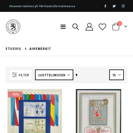
|
Ilmainen toimitus yli 75€ tilauksille kotimaassa
tuotetta
0
Toggle
Cart
Nav
ETUSIVU
AIHEMERKIT
Aseta
FILTER
laskevaan
järjestykseen
-75%