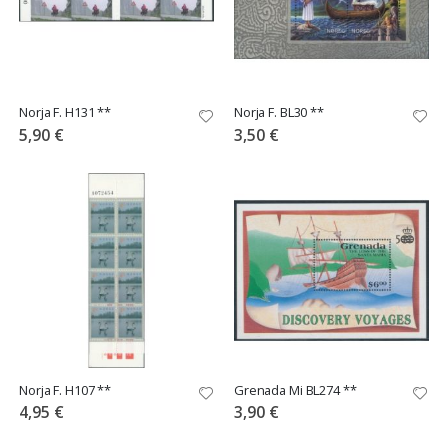
Norja F. H131 **
Norja F. BL30 **
5,90 €
3,50 €
Norja F. H107 **
Grenada Mi BL274 **
4,95 €
3,90 €