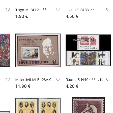
Togo Mi BL121 **
Islanti F. BL33 **
1,90 €
4,50 €
*
Malediivit Mi BL28A Churchill **
Ruotsi F. H404 **, viikingit
11,90 €
4,20 €