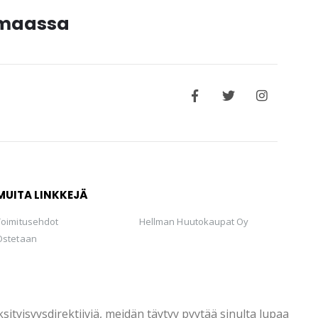
timaassa
MUITA LINKKEJÄ
Toimitusehdot
Hellman Huutokaupat Oy
Ostetaan
tyisyysdirektiiviä, meidän täytyy pyytää sinulta lupaa