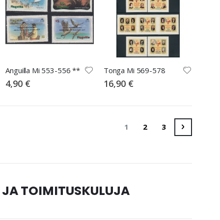
Anguilla Mi 553-556 **
Tonga Mi 569-578
4,90 €
16,90 €
Sivu
You're currently reading 
Sivu
Sivu
Sivu
Seuraava
1
2
3
 JA TOIMITUSKULUJA