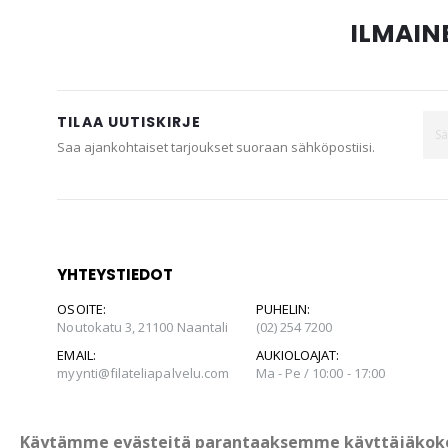
ILMAINE
TILAA UUTISKIRJE
Saa ajankohtaiset tarjoukset suoraan sähköpostiisi.
YHTEYSTIEDOT
OSOITE:
PUHELIN:
Noutokatu 3, 21100 Naantali
(02) 254 7200
EMAIL:
AUKIOLOAJAT:
myynti@filateliapalvelu.com
Ma - Pe / 10:00 - 17:00
Käytämme evästeitä parantaaksemme käyttäjäkok