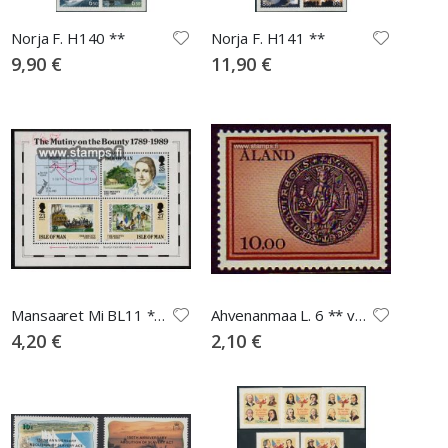
Norja F. H140 **
Norja F. H141 **
9,90 €
11,90 €
Mansaaret Mi BL11 ** Bountyn kapina
Ahvenanmaa L. 6 ** vanha sinetti
4,20 €
2,10 €