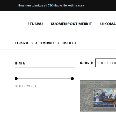
Ilmainen toimitus yli 75€ tilauksille kotimaassa
ETUSIVU
SUOMEN POSTIMERKIT
ULKOMAI
ETUSIVU
AIHEMERKIT
HISTORIA
HINTA
JÄRJESTÄ
0,80 € - 29,90 €