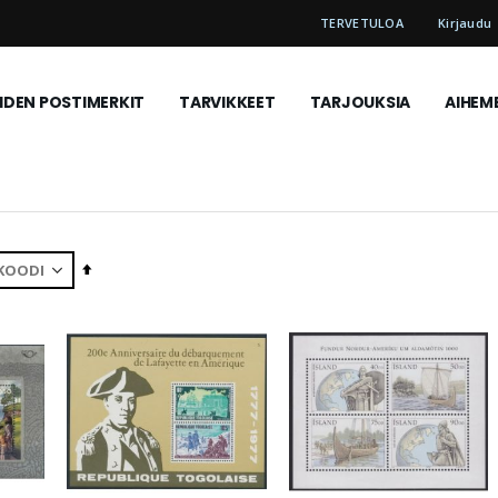
TERVETULOA
Kirjaudu
DEN POSTIMERKIT
TARVIKKEET
TARJOUKSIA
AIHEM
Aseta
laskevaan
järjestykseen