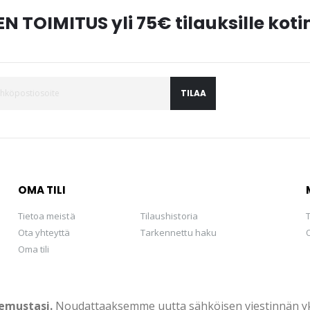
N TOIMITUS yli 75€ tilauksille ko
TILAA
OMA TILI
Tietoa meistä
Tilaushistoria
Ota yhteyttä
Tarkennettu haku
Oma tili
emustasi.
Noudattaaksemme uutta sähköisen viestinnän yksi