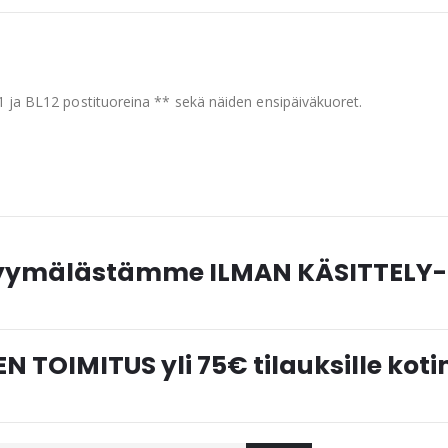
L11 ja BL12 postituoreina ** sekä näiden ensipäiväkuoret.
myymälästämme ILMAN KÄSITTELY-
N TOIMITUS yli 75€ tilauksille ko