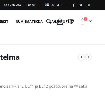
|
KIELI
Ota yhteyttä
Luo tili
SUOMI
tuotetta
0
ERKIT
NUMISMATIIKKA
LAHJAKORTIT
Cart
itelma
ienoisarkkia, L. BL11 ja BL12 postituoreina ** sekä