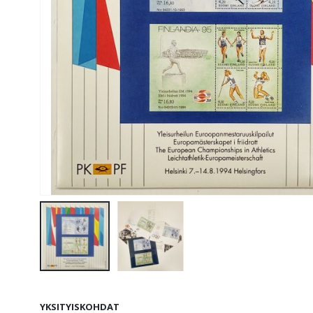
Skip
to
YKSITYISKOHDAT
the