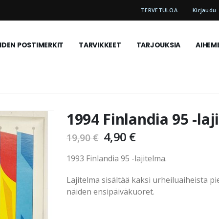
TERVETULOA
Kirjaudu
DEN POSTIMERKIT
TARVIKKEET
TARJOUKSIA
AIHEM
1994 Finlandia 95 -laj
4,90 €
19,90 €
1993 Finlandia 95 -lajitelma.
Lajitelma sisältää kaksi urheiluaiheista p
näiden ensipäiväkuoret.