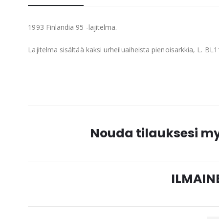
beginning
of
1993 Finlandia 95 -lajitelma.
the
images
Lajitelma sisältää kaksi urheiluaiheista pienoisarkkia, L. B
gallery
Nouda tilauksesi 
ILMAINE