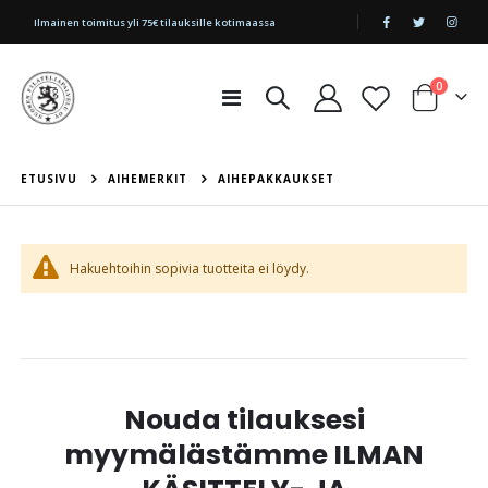
|
Ilmainen toimitus yli 75€ tilauksille kotimaassa
tuotetta
0
Toggle
Cart
Nav
ETUSIVU
AIHEMERKIT
AIHEPAKKAUKSET
Hakuehtoihin sopivia tuotteita ei löydy.
Nouda tilauksesi
myymälästämme ILMAN