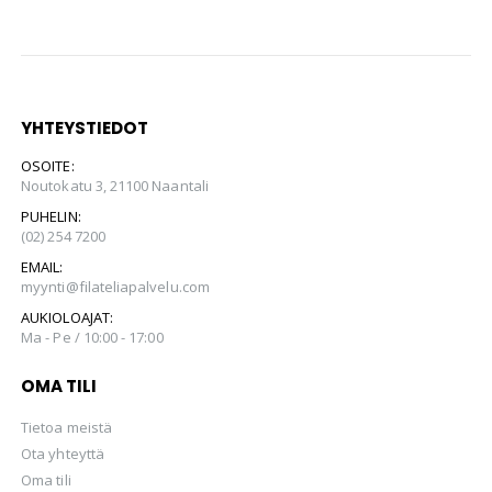
YHTEYSTIEDOT
OSOITE:
Noutokatu 3, 21100 Naantali
PUHELIN:
(02) 254 7200
EMAIL:
myynti@filateliapalvelu.com
AUKIOLOAJAT:
Ma - Pe / 10:00 - 17:00
OMA TILI
Tietoa meistä
Ota yhteyttä
Oma tili