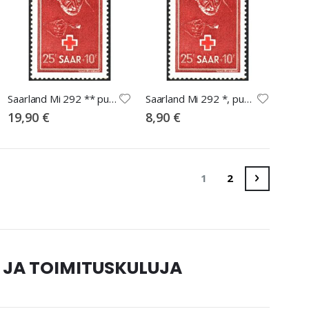
Saarland Mi 292 ** punainen risti
Saarland Mi 292 *, punainen risti
19,90 €
8,90 €
Sivu
You're currently rea
Sivu
Sivu
Seuraava
1
2
 JA TOIMITUSKULUJA