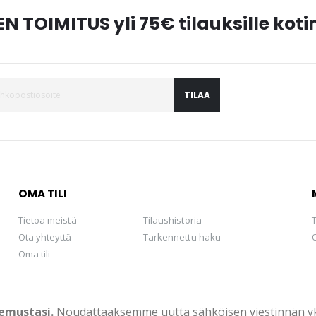
N TOIMITUS yli 75€ tilauksille ko
TILAA
OMA TILI
Tietoa meistä
Tilaushistoria
Ota yhteyttä
Tarkennettu haku
Oma tili
emustasi.
Noudattaaksemme uutta sähköisen viestinnän yksi