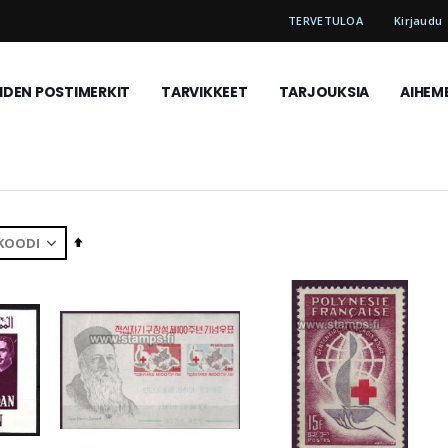
TERVETULOA
Kirjaudu
DEN POSTIMERKIT
TARVIKKEET
TARJOUKSIA
AIHEM
Aseta
laskevaan
järjestykseen