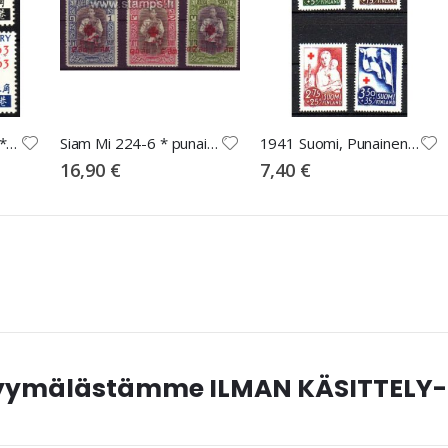
Hongkong Mi 212-3 ** punainen risti
Siam Mi 224-6 * punainen risti
1941 Suomi, Punainen Risti sarja **
16,90 €
7,40 €
myymälästämme ILMAN KÄSITTELY-