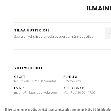
ILMAINE
TILAA UUTISKIRJE
Saa ajankohtaiset tarjoukset suoraan sähköpostiisi.
YHTEYSTIEDOT
OSOITE:
PUHELIN:
Noutokatu 3, 21100 Naantali
(02) 254 7200
EMAIL:
AUKIOLOAJAT:
myynti@filateliapalvelu.com
Ma - Pe / 10:00 - 17:00
Käytämme evästeitä parantaaksemme käyttäjäkok