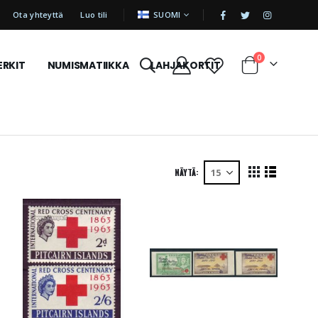
|
KIELI
Ota yhteyttä
Luo tili
SUOMI
tuotetta
0
ERKIT
NUMISMATIIKKA
LAHJAKORTIT
Cart
NÄYTÄ
View
Ruudukko
Luettelo
as