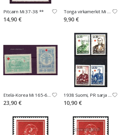
Pitcairn Mi 37-38 **
Tonga virkamerkit Mi 55-57 **
14,90 €
9,90 €
Etelä-Korea Mi 165-6 **, Mi 36EUR
1938 Suomi, PR sarja **
23,90 €
10,90 €