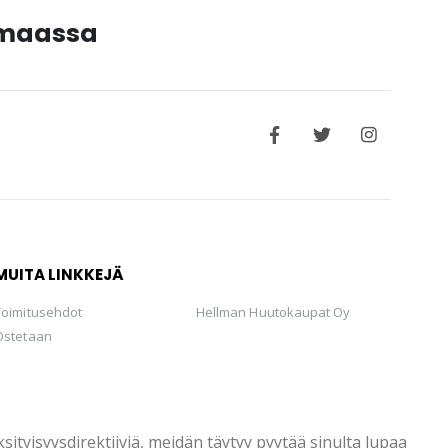
timaassa
MUITA LINKKEJÄ
Toimitusehdot
Hellman Huutokaupat Oy
Ostetaan
tyisyysdirektiiviä, meidän täytyy pyytää sinulta lupaa