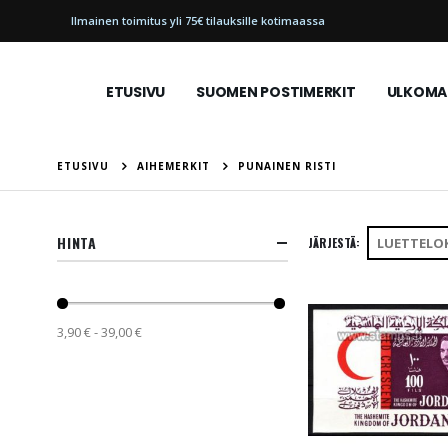
Ilmainen toimitus yli 75€ tilauksille kotimaassa
ETUSIVU
SUOMEN POSTIMERKIT
ULKOMAI
ETUSIVU
AIHEMERKIT
PUNAINEN RISTI
HINTA
JÄRJESTÄ
3,90 € - 39,00 €