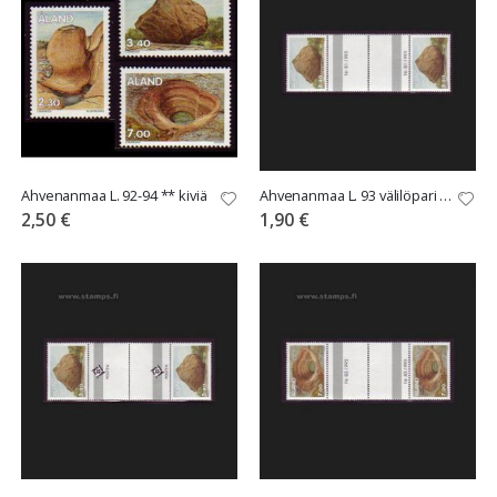
Ahvenanmaa L. 92-94 ** kiviä
Ahvenanmaa L. 93 välilöpari numerolla
2,50 €
1,90 €