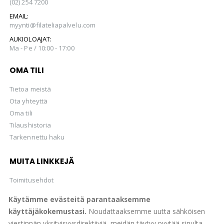
(02) 254 7200
EMAIL:
myynti@filateliapalvelu.com
AUKIOLOAJAT:
Ma - Pe / 10:00 - 17:00
OMA TILI
Tietoa meistä
Ota yhteyttä
Oma tili
Tilaushistoria
Tarkennettu haku
MUITA LINKKEJÄ
Toimitusehdot
Ostetaan
Käytämme evästeitä parantaaksemme
Hellman Huutokaupat Oy
käyttäjäkokemustasi.
Noudattaaksemme uutta sähköisen
viestinnän yksityisyysdirektiiviä, meidän täytyy pyytää sinulta