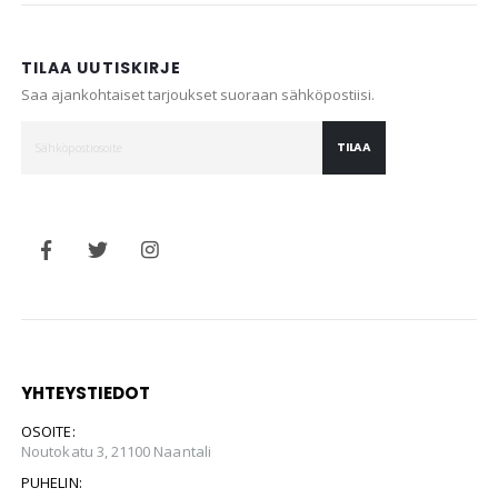
TILAA UUTISKIRJE
Saa ajankohtaiset tarjoukset suoraan sähköpostiisi.
TILAA
YHTEYSTIEDOT
OSOITE:
Noutokatu 3, 21100 Naantali
PUHELIN: