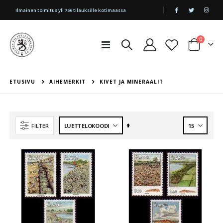
|
Ilmainen toimitus yli 75€ tilauksille kotimaassa
tuotetta
0
Toggle
Cart
Nav
ETUSIVU
AIHEMERKIT
KIVET JA MINERAALIT
Aseta
FILTER
laskevaan
järjestykseen