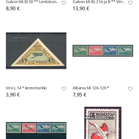
Gabon Mi Bl 50 ** Lentokone, laiva
Gabon Mi BL 21A ja B ** Wrightin veljekset
8,90 €
13,90 €
Viro L.14 * lentomerkki
Albania Mi 126-129 *
3,90 €
7,95 €