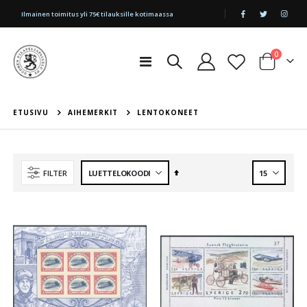
|
Ilmainen toimitus yli 75€ tilauksille kotimaassa
tuotetta
0
Toggle
Cart
Nav
ETUSIVU
AIHEMERKIT
LENTOKONEET
Aseta
FILTER
laskevaan
järjestykseen