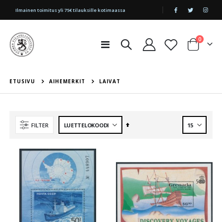
|
Ilmainen toimitus yli 75€ tilauksille kotimaassa
tuotetta
0
Toggle
Cart
Nav
ETUSIVU
AIHEMERKIT
LAIVAT
Aseta
FILTER
laskevaan
järjestykseen