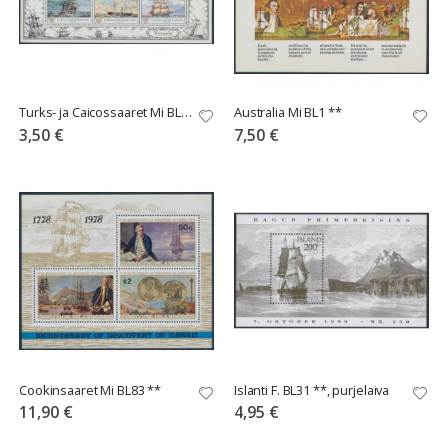
Turks- ja Caicossaaret Mi BL2 **
Australia Mi BL1 **
3,50 €
7,50 €
Cookinsaaret Mi BL83 **
Islanti F. BL31 **, purjelaiva
11,90 €
4,95 €