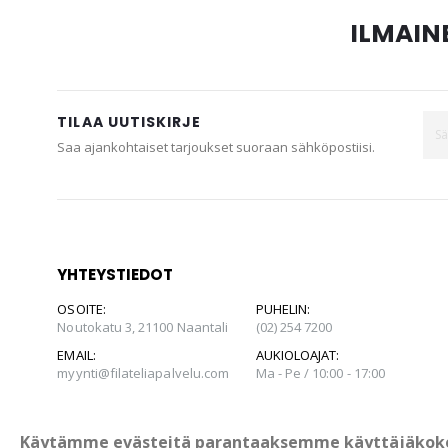
ILMAINE
TILAA UUTISKIRJE
Saa ajankohtaiset tarjoukset suoraan sähköpostiisi.
YHTEYSTIEDOT
OSOITE:
PUHELIN:
Noutokatu 3, 21100 Naantali
(02) 254 7200
EMAIL:
AUKIOLOAJAT:
myynti@filateliapalvelu.com
Ma - Pe / 10:00 - 17:00
Käytämme evästeitä parantaaksemme käyttäjäkok