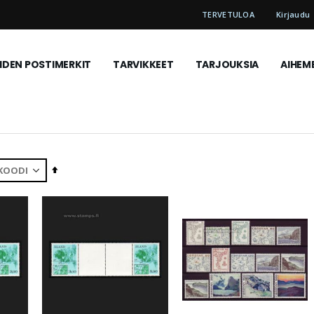
TERVETULOA
Kirjaudu
DEN POSTIMERKIT
TARVIKKEET
TARJOUKSIA
AIHEM
Aseta
laskevaan
järjestykseen