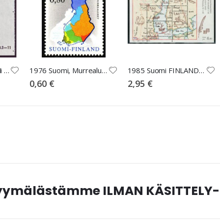
Ranskan Polynesia Mi 554 o, Mi 30EUR
1976 Suomi, Murrealueet **
1985 Suomi FINLANDIA 88 BL1 **
0,60 €
2,95 €
myymälästämme ILMAN KÄSITTELY-