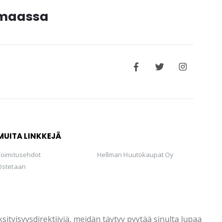
timaassa
MUITA LINKKEJÄ
Toimitusehdot
Hellman Huutokaupat Oy
Ostetaan
tyisyysdirektiiviä, meidän täytyy pyytää sinulta lupaa