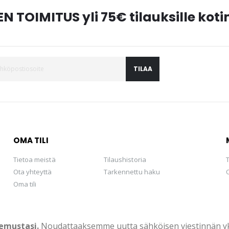
N TOIMITUS yli 75€ tilauksille ko
TILAA
OMA TILI
Tietoa meistä
Tilaushistoria
Ota yhteyttä
Tarkennettu haku
Oma tili
emustasi.
Noudattaaksemme uutta sähköisen viestinnän yksi