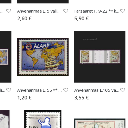
Ahvenanmaa L. 5 välilöpari numerolla
Ahvenanmaa L. 5 välilöpari ilman numeroa
Färsaaret F. 9-22 ** karttoja, maisemia...
2,60 €
5,90 €
Ahvenanmaa L. 55 välilöpari ilman numeroa
Ahvenanmaa L. 55 ** Kap-Horn kongressi
Ahvenanmaa L.105 välilöpari numerolla
1,20 €
3,55 €