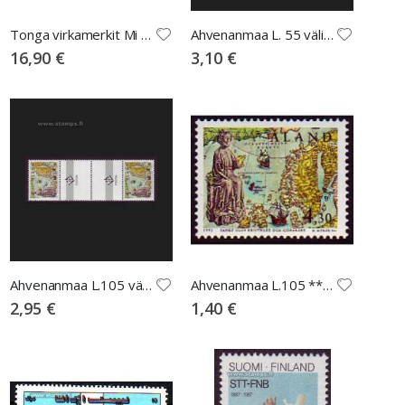
Tonga virkamerkit Mi 39-41
Ahvenanmaa L. 55 välilöpari numerolla
16,90 €
3,10 €
Ahvenanmaa L.105 välilöpari ilman numeroa
Ahvenanmaa L.105 ** Pyhä Olavi
2,95 €
1,40 €