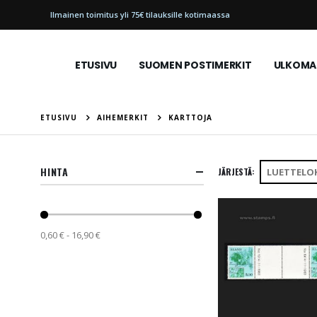
Ilmainen toimitus yli 75€ tilauksille kotimaassa
ETUSIVU
SUOMEN POSTIMERKIT
ULKOMAI
ETUSIVU
AIHEMERKIT
KARTTOJA
HINTA
JÄRJESTÄ
0,60 € - 16,90 €