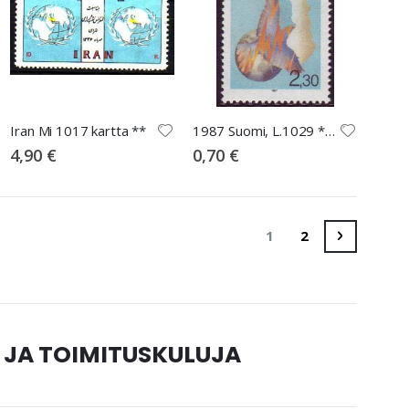
Iran Mi 1017 kartta **
1987 Suomi, L.1029 ** Suomen tietotoimisto
4,90 €
0,70 €
Sivu
You're currently rea
Sivu
Sivu
Seuraava
1
2
 JA TOIMITUSKULUJA