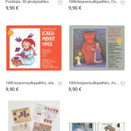
Porkkala -92 yksityisvihko
1996 Kirjeensulkijavihko, Osmo Omenamäki
9,90 €
9,90 €
1995 kirjeensulkijavihko, eläinten joulu
1993 kirjeensulkijavihko, A-L Hakkarainen
9,90 €
9,90 €