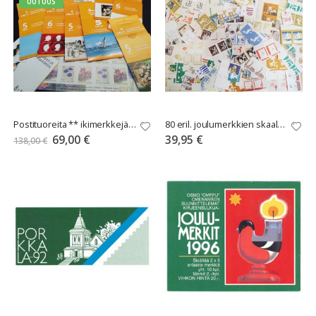
UUTUUS
Postituoreita ** ikimerkkejä 46 kpl NYT -50%!
80 eril. joulumerkkien skaalavedosta
Tarjoushinta
69,00 €
39,95 €
138,00 €