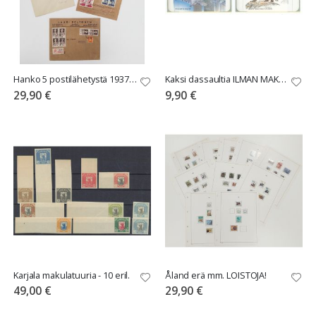
Hanko 5 postilähetystä 1937-1988
Kaksi dassaultia ILMAN MAKSUARVOA!
29,90 €
9,90 €
Karjala makulatuuria - 10 eril.
Åland erä mm. LOISTOJA!
49,00 €
29,90 €