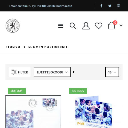
|
Ilmainen toimitus yli 75€ tilauksille kotimaassa
tuotetta
0
Toggle
Cart
Nav
ETUSIVU
SUOMEN POSTIMERKIT
Aseta
FILTER
laskevaan
järjestykseen
UUTUUS
UUTUUS