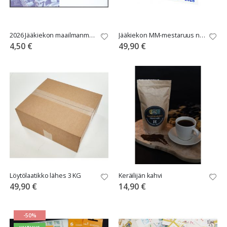
2026 Jääkiekon maailmanmestarit FDC
Jääkiekon MM-mestaruus numeroitu pienoisarkki
4,50 €
49,90 €
Löytölaatikko lähes 3 KG
Keräilijän kahvi
49,90 €
14,90 €
-50%