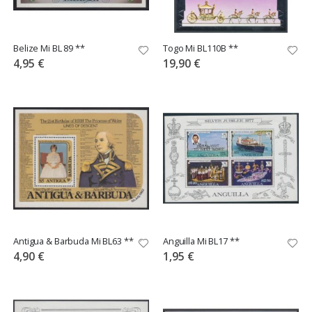
Belize Mi BL 89 **
Togo Mi BL110B **
4,95 €
19,90 €
Antigua & Barbuda Mi BL63 **
Anguilla Mi BL17 **
4,90 €
1,95 €