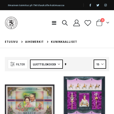
|
Ilmainen toimitus yli 75€ tilauksille kotimaassa
tuotetta
0
Toggle
Cart
Nav
ETUSIVU
AIHEMERKIT
KUNINKAALLISET
Aseta
FILTER
laskevaan
järjestykseen