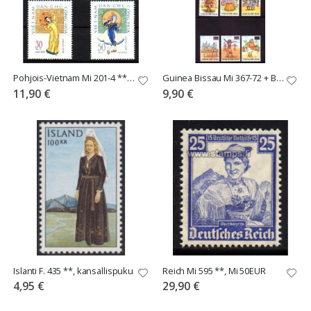
Pohjois-Vietnam Mi 201-4 ** Mi 20.-
Guinea Bissau Mi 367-72 + BL 10 **
11,90 €
9,90 €
Islanti F. 435 **, kansallispuku
Reich Mi 595 **, Mi 50EUR
4,95 €
29,90 €