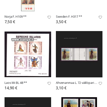
Norja F. H109 **
Sweden F. H317 **
7,50 €
3,50 €
Laos Mi BL 48 **
Ahvenanmaa L. 72 välilöpari numerolla
14,90 €
3,10 €