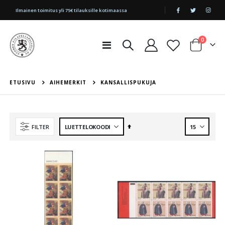
|
Ilmainen toimitus yli 75€ tilauksille kotimaassa
tuotetta
0
Toggle
Cart
Nav
ETUSIVU
AIHEMERKIT
KANSALLISPUKUJA
Aseta
FILTER
laskevaan
järjestykseen