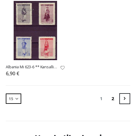
Albania Mi 623-6 ** Kansallispukuja
6,90 €
Sivu
You're currentl
Sivu
Sivu
Seur
1
2