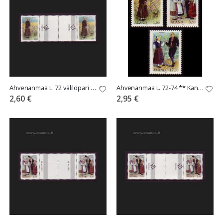
Ahvenanmaa L. 72 välilöpari ilman numeroa
Ahvenanmaa L. 72-74 ** Kansanpuvut
2,60 €
2,95 €