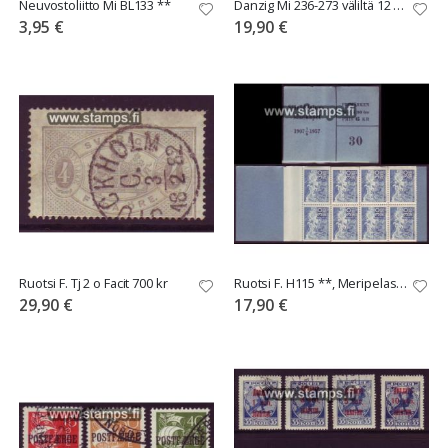
Neuvostoliitto Mi BL133 **
Danzig Mi 236-273 väliltä 12 eril. o/*
3,95 €
19,90 €
Ruotsi F. Tj 2 o Facit 700 kr
Ruotsi F. H115 **, Meripelastus
29,90 €
17,90 €