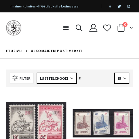
|
Ilmainen toimitus yli 75€ tilauksille kotimaassa
tuotetta
0
Toggle
Cart
Nav
ETUSIVU
ULKOMAIDEN POSTIMERKIT
Aseta
FILTER
laskevaan
järjestykseen