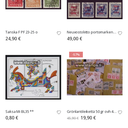
Tanska F PF 23-25 o
Neuvostoliitto portomarken Mi 1-9 o
24,90 €
49,00 €
-57%
Saksa Mi BL35 **
Grönlantileikettä 50 gr ovh 45,90€ TARJOUS!
Tarjoushinta
0,80 €
19,90 €
45,90 €