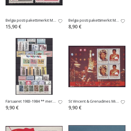
Belgia posti pakettimerkit Mi 50-51 *
Belgia posti pakettimerkit Mi 44-46 *
15,90 €
8,90 €
Färsaaret 1983-1984 ** merkit. F.770kr
St Vincent & Grenadines Michael Jackson blokki **
9,90 €
9,90 €