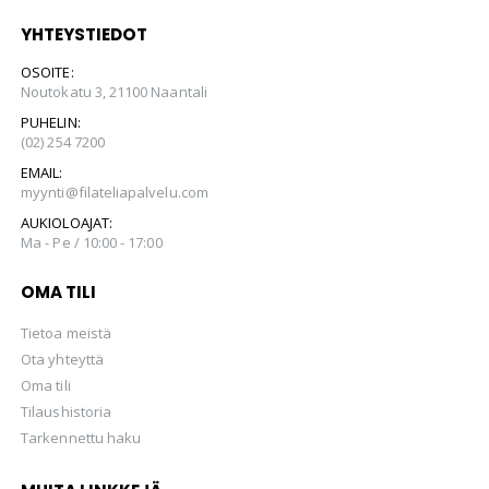
YHTEYSTIEDOT
OSOITE:
Noutokatu 3, 21100 Naantali
PUHELIN:
(02) 254 7200
EMAIL:
myynti@filateliapalvelu.com
AUKIOLOAJAT:
Ma - Pe / 10:00 - 17:00
OMA TILI
Tietoa meistä
Ota yhteyttä
Oma tili
Tilaushistoria
Tarkennettu haku