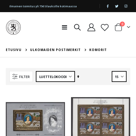
|
Ilmainen toimitus yli 75€ tilauksille kotimaassa
tuotetta
0
Toggle
Cart
Nav
ETUSIVU
ULKOMAIDEN POSTIMERKIT
KOMORIT
Aseta
FILTER
laskevaan
järjestykseen