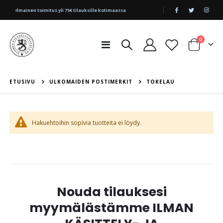
|
Ilmainen toimitus yli 75€ tilauksille kotimaassa
tuotetta
0
Toggle
Cart
Nav
ETUSIVU
ULKOMAIDEN POSTIMERKIT
TOKELAU
Hakuehtoihin sopivia tuotteita ei löydy.
Nouda tilauksesi
myymälästämme ILMAN