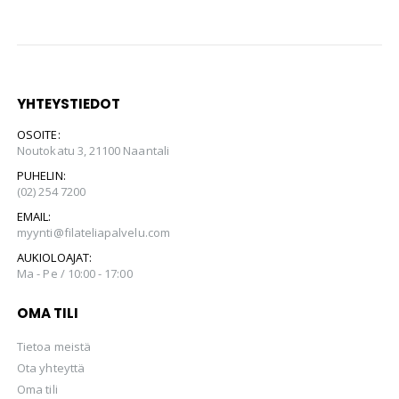
YHTEYSTIEDOT
OSOITE:
Noutokatu 3, 21100 Naantali
PUHELIN:
(02) 254 7200
EMAIL:
myynti@filateliapalvelu.com
AUKIOLOAJAT:
Ma - Pe / 10:00 - 17:00
OMA TILI
Tietoa meistä
Ota yhteyttä
Oma tili