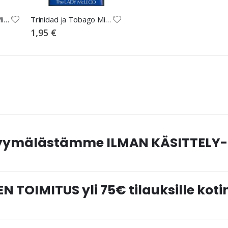
Trinidad ja Tobago Mi BL11 **
Trinidad ja Tobago Mi BL3 **
1,95 €
myymälästämme ILMAN KÄSITTELY-
N TOIMITUS yli 75€ tilauksille ko