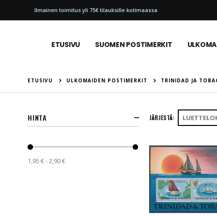
Ilmainen toimitus yli 75€ tilauksille kotimaassa
ETUSIVU
SUOMEN POSTIMERKIT
ULKOMAI
ETUSIVU
ULKOMAIDEN POSTIMERKIT
TRINIDAD JA TOB
HINTA
JÄRJESTÄ
1,95 € - 2,90 €