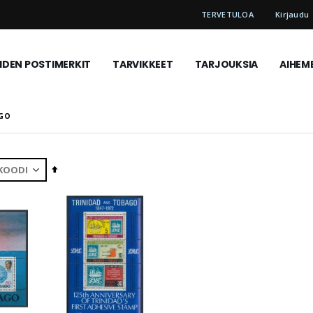
TERVETULOA
Kirjaudu
DEN POSTIMERKIT
TARVIKKEET
TARJOUKSIA
AIHEM
AGO
Aseta
laskevaan
järjestykseen