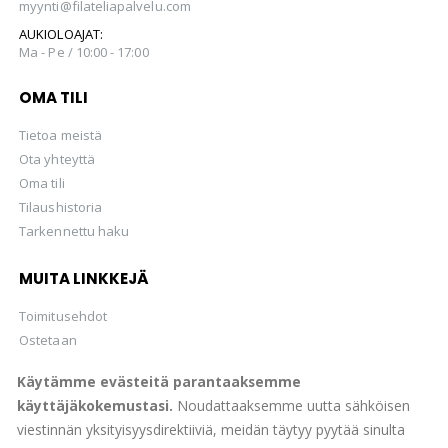
myynti@filateliapalvelu.com
AUKIOLOAJAT:
Ma - Pe / 10:00 - 17:00
OMA TILI
Tietoa meistä
Ota yhteyttä
Oma tili
Tilaushistoria
Tarkennettu haku
MUITA LINKKEJÄ
Toimitusehdot
Ostetaan
Hellman Huutokaupat Oy
Käytämme evästeitä parantaaksemme
käyttäjäkokemustasi.
Noudattaaksemme uutta sähköisen
viestinnän yksityisyysdirektiiviä, meidän täytyy pyytää sinulta