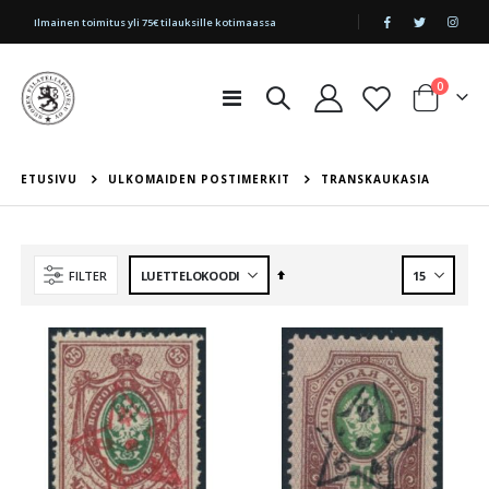
|
Ilmainen toimitus yli 75€ tilauksille kotimaassa
tuotetta
0
Toggle
Cart
Nav
ETUSIVU
ULKOMAIDEN POSTIMERKIT
TRANSKAUKASIA
Aseta
FILTER
laskevaan
järjestykseen