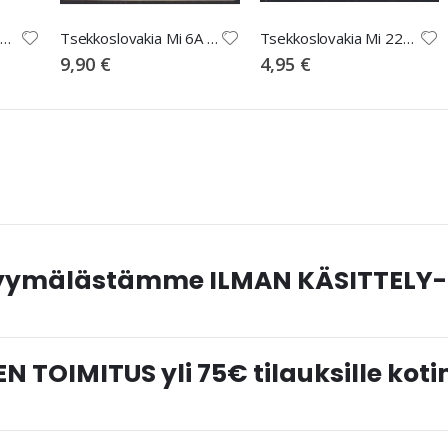
Tsekkoslovakia Mi 1-14 * lunastus
Tsekkoslovakia Mi 6A * Itä-Sleesia
Tsekkoslovakia Mi 22A * Itä-Sleesia
9,90 €
4,95 €
myymälästämme ILMAN KÄSITTELY-
N TOIMITUS yli 75€ tilauksille ko