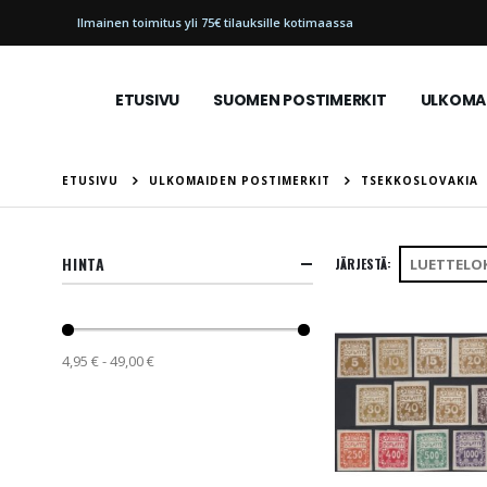
Ilmainen toimitus yli 75€ tilauksille kotimaassa
ETUSIVU
SUOMEN POSTIMERKIT
ULKOMAI
ETUSIVU
ULKOMAIDEN POSTIMERKIT
TSEKKOSLOVAKIA
HINTA
JÄRJESTÄ
4,95 € - 49,00 €