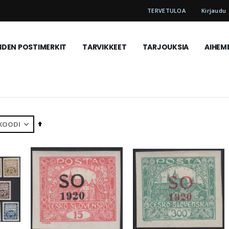
TERVETULOA
Kirjaudu
DEN POSTIMERKIT
TARVIKKEET
TARJOUKSIA
AIHEM
Aseta
laskevaan
järjestykseen