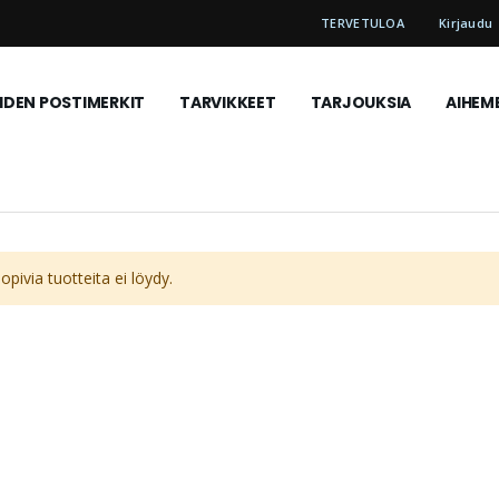
TERVETULOA
Kirjaudu
DEN POSTIMERKIT
TARVIKKEET
TARJOUKSIA
AIHEM
pivia tuotteita ei löydy.