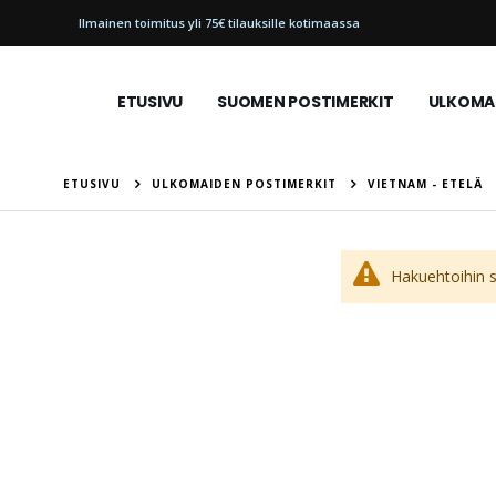
Ilmainen toimitus yli 75€ tilauksille kotimaassa
ETUSIVU
SUOMEN POSTIMERKIT
ULKOMAI
ETUSIVU
ULKOMAIDEN POSTIMERKIT
VIETNAM - ETELÄ
Hakuehtoihin so