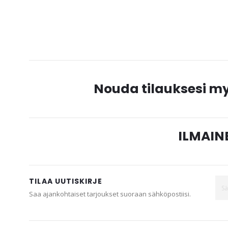
Nouda tilauksesi 
ILMAINE
TILAA UUTISKIRJE
Saa ajankohtaiset tarjoukset suoraan sähköpostiisi.