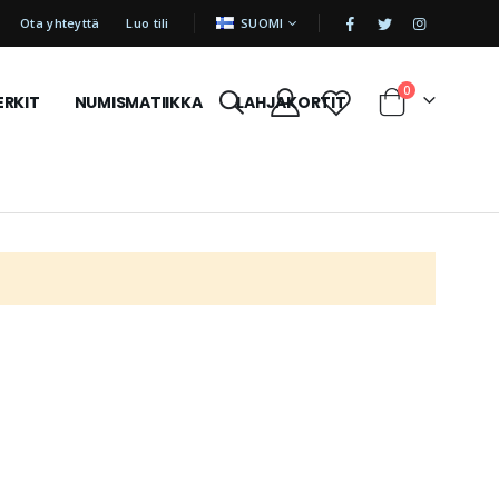
|
KIELI
Ota yhteyttä
Luo tili
SUOMI
tuotetta
0
ERKIT
NUMISMATIIKKA
LAHJAKORTIT
Cart