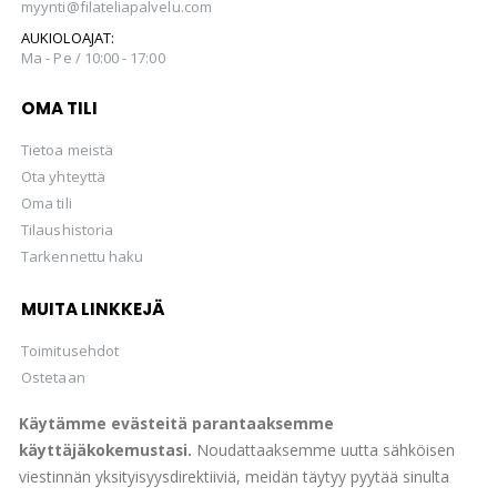
myynti@filateliapalvelu.com
AUKIOLOAJAT:
Ma - Pe / 10:00 - 17:00
OMA TILI
Tietoa meistä
Ota yhteyttä
Oma tili
Tilaushistoria
Tarkennettu haku
MUITA LINKKEJÄ
Toimitusehdot
Ostetaan
Hellman Huutokaupat Oy
Käytämme evästeitä parantaaksemme
käyttäjäkokemustasi.
Noudattaaksemme uutta sähköisen
viestinnän yksityisyysdirektiiviä, meidän täytyy pyytää sinulta