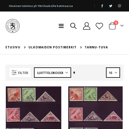
|
Ilmainen toimitus yli 75€ tilauksille kotimaassa
tuotetta
0
Toggle
Cart
Nav
ETUSIVU
ULKOMAIDEN POSTIMERKIT
TANNU-TUVA
Aseta
FILTER
laskevaan
järjestykseen