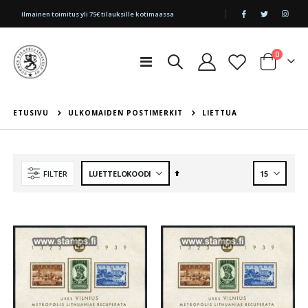
|
Ilmainen toimitus yli 75€ tilauksille kotimaassa
tuotetta
0
Toggle
Cart
Nav
ETUSIVU
ULKOMAIDEN POSTIMERKIT
LIETTUA
Aseta
FILTER
laskevaan
järjestykseen