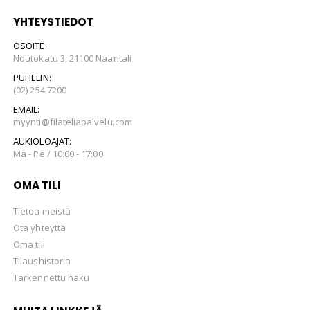
YHTEYSTIEDOT
OSOITE:
Noutokatu 3, 21100 Naantali
PUHELIN:
(02) 254 7200
EMAIL:
myynti@filateliapalvelu.com
AUKIOLOAJAT:
Ma - Pe / 10:00 - 17:00
OMA TILI
Tietoa meistä
Ota yhteyttä
Oma tili
Tilaushistoria
Tarkennettu haku