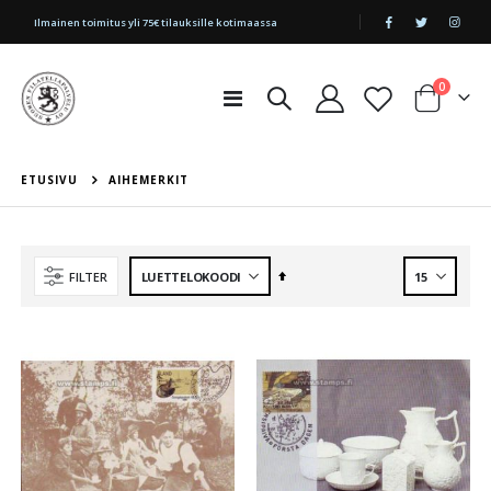
|
Ilmainen toimitus yli 75€ tilauksille kotimaassa
tuotetta
0
Toggle
Cart
Nav
ETUSIVU
AIHEMERKIT
Aseta
FILTER
laskevaan
järjestykseen