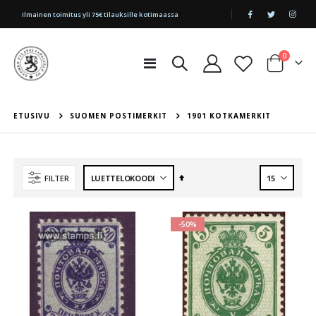
|
Ilmainen toimitus yli 75€ tilauksille kotimaassa
tuotetta
0
Toggle
Cart
Nav
ETUSIVU
SUOMEN POSTIMERKIT
1901 KOTKAMERKIT
Aseta
FILTER
laskevaan
järjestykseen
-50%