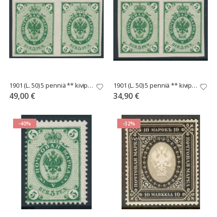
1901 (L. 50) 5 penniä ** kivipaino h:ton pari leveällä välillä!
1901 (L. 50) 5 penniä ** kivipaino hammastamaton pari L.100€
49,00 €
34,90 €
-40%
-32%