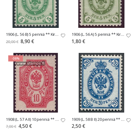
1906 (L. 56 B) 5 penniä ** Kirjapainojulkaisu B-hammaste
1906 (L. 56 A) 5 penniä ** Kirjapainojulkaisu A-hammaste
Tarjoushinta
8,90 €
1,80 €
20,00 €
-36%
1908 (L. 57 A II) 10 penniä ** Kirjapainojulkaisu A-hammaste
1909 (L. 58 B II) 20 penniä ** Kirjapainojulkaisu B-hammaste
Tarjoushinta
4,50 €
2,50 €
7,00 €