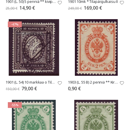
1901 (L. 50) 5 penniä ** kivipaino
1901 10mk * Tilapäisjulkaisu II
Tarjoushinta
Tarjoushinta
14,90 €
169,00 €
25,00 €
249,00 €
-47%
1901 (L. 54) 10 markkaa o Tilapäisjulkaisu II
1903 (L. 55 B) 2 penniä ** Kirjapainojulkaisu
Tarjoushinta
79,00 €
0,90 €
150,00 €
-55%