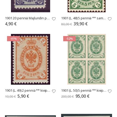
1901 20 penniä Majlundin postiväärenne 10€
1901 (L. 48) 5 penniä ** sameanvihreä, Pulajulkaisu
Tarjoushinta
4,90 €
39,90 €
80,00 €
-41%
-52%
1901 (L. 49) 2 penniä ** kivipaino
1901 (L. 50) 5 penniä ** kivipaino h:ton nelilö **
Tarjoushinta
Tarjoushinta
5,90 €
95,00 €
10,00 €
200,00 €