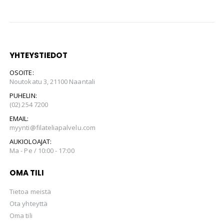
YHTEYSTIEDOT
OSOITE:
Noutokatu 3, 21100 Naantali
PUHELIN:
(02) 254 7200
EMAIL:
myynti@filateliapalvelu.com
AUKIOLOAJAT:
Ma - Pe / 10:00 - 17:00
OMA TILI
Tietoa meistä
Ota yhteyttä
Oma tili