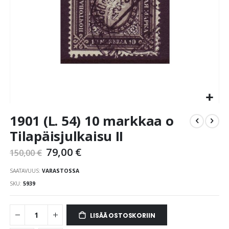
Skip
1901 (L. 54) 10 markkaa o
to
the
Tilapäisjulkaisu II
beginning
79,00 €
of
150,00 €
the
SAATAVUUS:
VARASTOSSA
images
gallery
SKU
5939
LISÄÄ OSTOSKORIIN