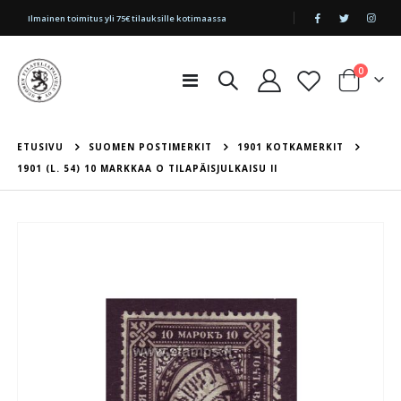
|
Ilmainen toimitus yli 75€ tilauksille kotimaassa
tuotetta
0
Toggle
Cart
Nav
ETUSIVU
SUOMEN POSTIMERKIT
1901 KOTKAMERKIT
1901 (L. 54) 10 MARKKAA O TILAPÄISJULKAISU II
Skip
to
the
end
of
the
images
gallery