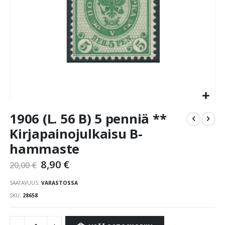
Skip
1906 (L. 56 B) 5 penniä **
to
the
Kirjapainojulkaisu B-
beginning
hammaste
of
the
8,90 €
20,00 €
images
gallery
SAATAVUUS:
VARASTOSSA
SKU
28658