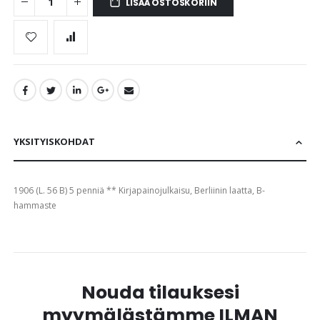
LISÄÄ OSTOSKORIIN
YKSITYISKOHDAT
1906 (L. 56 B) 5 penniä ** Kirjapainojulkaisu, Berliinin laatta, B-
hammaste
Nouda tilauksesi
myymälästämme ILMAN