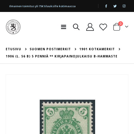
|
Ilmainen toimitus yli 75€ tilauksille kotimaassa
tuotetta
0
Toggle
Cart
Nav
ETUSIVU
SUOMEN POSTIMERKIT
1901 KOTKAMERKIT
1906 (L. 56 B) 5 PENNIÄ ** KIRJAPAINOJULKAISU B-HAMMASTE
Skip
to
the
end
of
the
images
gallery