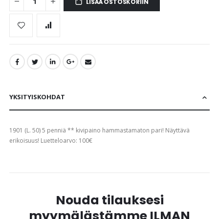
LISÄÄ OSTOSKORIIN
YKSITYISKOHDAT
1901 (L. 50) 5 penniä ** kivipaino hammastamaton pari! Näyttävä
erikoisuus! Luetteloarvo: 100€
Nouda tilauksesi
myymälästämme ILMAN