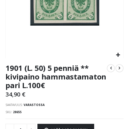
Skip
1901 (L. 50) 5 penniä **
to
the
kivipaino hammastamaton
beginning
pari L.100€
of
the
34,90 €
images
gallery
SAATAVUUS:
VARASTOSSA
SKU
28655