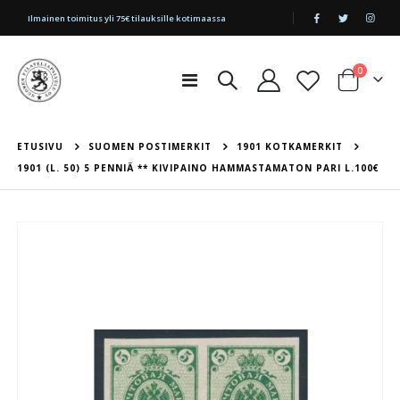
|
Ilmainen toimitus yli 75€ tilauksille kotimaassa
tuotetta
0
Toggle
Cart
Nav
ETUSIVU
SUOMEN POSTIMERKIT
1901 KOTKAMERKIT
1901 (L. 50) 5 PENNIÄ ** KIVIPAINO HAMMASTAMATON PARI L.100€
Skip
to
the
end
of
the
images
gallery