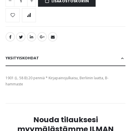
LISÄÄ OSTOSKORIIN
YKSITYISKOHDAT
1901 (L. 58 B) 20 penniä * Kirjapainojulkaisu, Berliinin laatta, B-
hammaste
Nouda tilauksesi
myymälästämme ILMAN