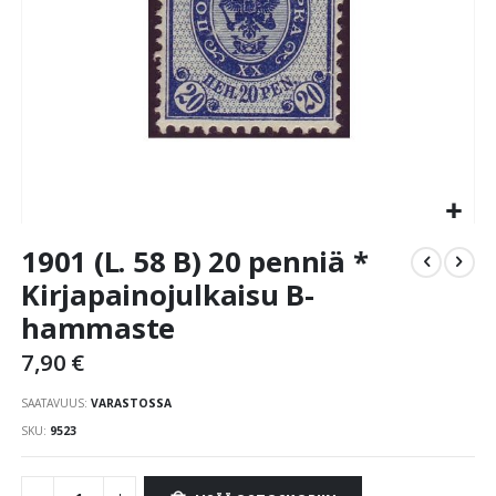
Skip
1901 (L. 58 B) 20 penniä *
to
the
Kirjapainojulkaisu B-
beginning
hammaste
of
the
7,90 €
images
gallery
SAATAVUUS:
VARASTOSSA
SKU
9523