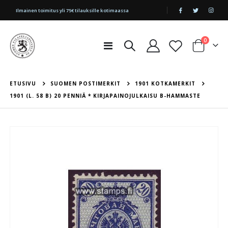
|
Ilmainen toimitus yli 75€ tilauksille kotimaassa
tuotetta
0
Toggle
Cart
Nav
ETUSIVU
SUOMEN POSTIMERKIT
1901 KOTKAMERKIT
1901 (L. 58 B) 20 PENNIÄ * KIRJAPAINOJULKAISU B-HAMMASTE
Skip
to
the
end
of
the
images
gallery