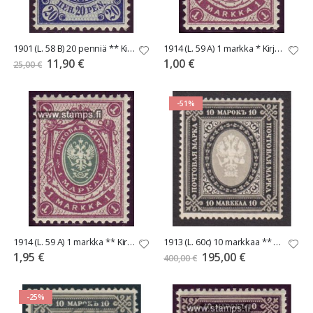
1901 (L. 58 B) 20 penniä ** Kirjapainojulkaisu, B-hammaste
1914 (L. 59 A) 1 markka * Kirjapainojulkaisu A-hammaste
Tarjoushinta
11,90 €
1,00 €
25,00 €
-51%
1914 (L. 59 A) 1 markka ** Kirjapainojulkaisu A-hammaste
1913 (L. 60c) 10 markkaa ** pikimusta harvinainen L. 400€
Tarjoushinta
1,95 €
195,00 €
400,00 €
-25%