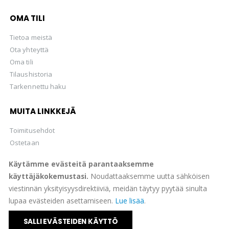
OMA TILI
Tietoa meistä
Ota yhteyttä
Oma tili
Tilaushistoria
Tarkennettu haku
MUITA LINKKEJÄ
Toimitusehdot
Ostetaan
Hellman Huutokaupat Oy
Käytämme evästeitä parantaaksemme
käyttäjäkokemustasi.
Noudattaaksemme uutta sähköisen
viestinnän yksityisyysdirektiiviä, meidän täytyy pyytää sinulta
lupaa evästeiden asettamiseen.
Lue lisää
.
© Suomen Filateliapalvelu Oy 2022. All Rights Reserved.
SALLI EVÄSTEIDEN KÄYTTÖ