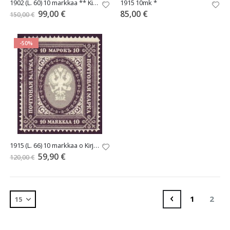
1902 (L. 60) 10 markkaa ** Kirjapainojulkaisu
1915 10mk *
Tarjoushinta
99,00 €
85,00 €
150,00 €
-50%
1915 (L. 66) 10 markkaa o Kirjapainojulkaisu 3
Tarjoushinta
59,90 €
120,00 €
Sivu
Sivu
Edellinen
Sivu
You'r
1
2