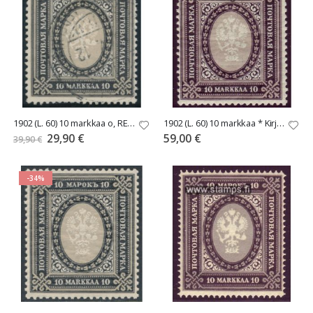
1902 (L. 60) 10 markkaa o, REUNAVESILEIMA siirtynyt
1902 (L. 60) 10 markkaa * Kirjapainojulkaisu
Tarjoushinta
29,90 €
59,00 €
39,90 €
-34%