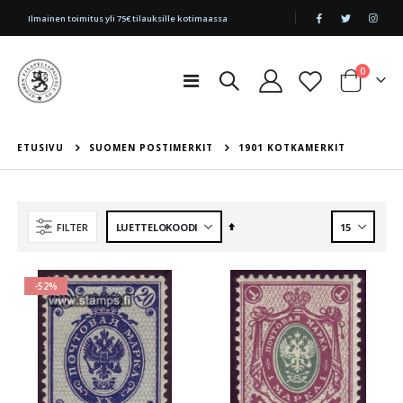
|
Ilmainen toimitus yli 75€ tilauksille kotimaassa
tuotetta
0
Toggle
Cart
Nav
ETUSIVU
SUOMEN POSTIMERKIT
1901 KOTKAMERKIT
Aseta
FILTER
laskevaan
järjestykseen
-52%