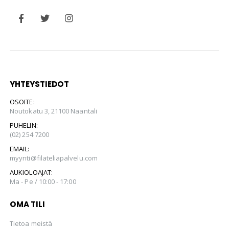
YHTEYSTIEDOT
OSOITE:
Noutokatu 3, 21100 Naantali
PUHELIN:
(02) 254 7200
EMAIL:
myynti@filateliapalvelu.com
AUKIOLOAJAT:
Ma - Pe / 10:00 - 17:00
OMA TILI
Tietoa meistä