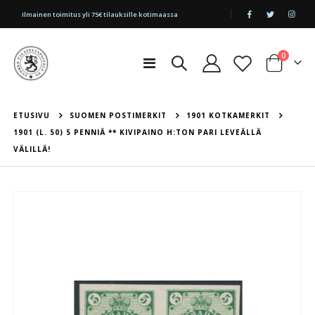
|
Ilmainen toimitus yli 75€ tilauksille kotimaassa
tuotetta
0
Toggle
Cart
Nav
ETUSIVU
SUOMEN POSTIMERKIT
1901 KOTKAMERKIT
1901 (L. 50) 5 PENNIÄ ** KIVIPAINO H:TON PARI LEVEÄLLÄ
VÄLILLÄ!
Skip
to
the
end
of
the
images
gallery