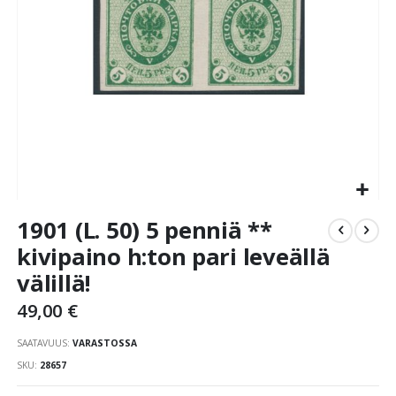
Skip
1901 (L. 50) 5 penniä **
to
the
kivipaino h:ton pari leveällä
beginning
välillä!
of
the
49,00 €
images
gallery
SAATAVUUS:
VARASTOSSA
SKU
28657