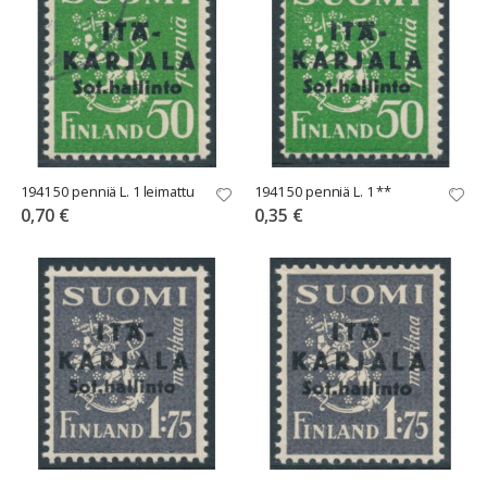
1941 50 penniä L. 1 leimattu
1941 50 penniä L. 1 **
0,70 €
0,35 €