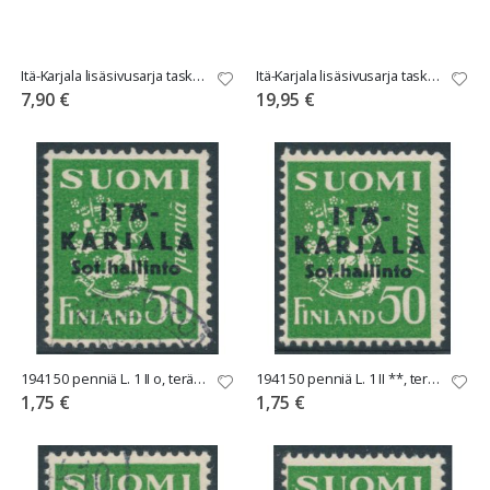
Itä-Karjala lisäsivusarja taskuton
Itä-Karjala lisäsivusarja taskullinen
7,90 €
19,95 €
1941 50 penniä L. 1 II o, terävä A
1941 50 penniä L. 1 II **, terävä A
1,75 €
1,75 €