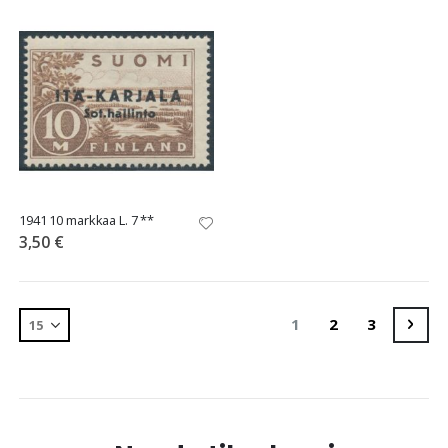
1941 10 markkaa L. 7 **
3,50 €
Sivu
You're currently rea
Sivu
Sivu
Sivu
Seur
1
2
3