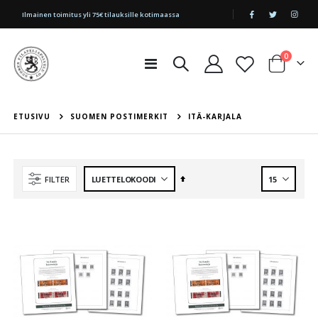
|
Ilmainen toimitus yli 75€ tilauksille kotimaassa
tuotetta
0
Toggle
Cart
Nav
ETUSIVU
SUOMEN POSTIMERKIT
ITÄ-KARJALA
Aseta
FILTER
laskevaan
järjestykseen