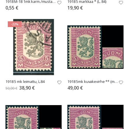
1918 M-18 1mk karm./musta **, L.83
1918 5 markkaa * (L. 84)
0,55 €
19,90 €
-22%
1918 5 mk leimattu, L.84
1918 5mk kuvakevirhe ** (merkkipaikka 93)
Tarjoushinta
38,90 €
49,00 €
50,00 €