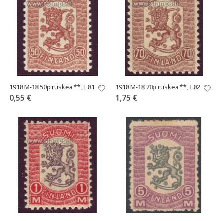
1918 M-18 50p ruskea **, L.81
1918 M-18 70p ruskea **, L.82
0,55 €
1,75 €