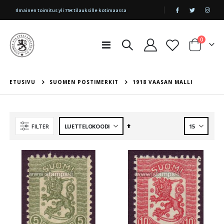
|
Ilmainen toimitus yli 75€ tilauksille kotimaassa
tuotetta
0
Toggle
Cart
Nav
ETUSIVU
SUOMEN POSTIMERKIT
1918 VAASAN MALLI
Aseta
FILTER
laskevaan
järjestykseen