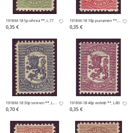
1918 M-18 5p vihreä **, L.77
1918 M-18 10p punainen **, L.78
0,35 €
0,35 €
1918 M-18 30p sininen **, L.79
1918 M-18 40p violetti **, L.80
0,70 €
0,35 €