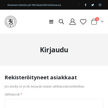
|
Ilmainen toimitus yli 75€ tilauksille kotimaassa
tuotetta
0
Toggle
Cart
Nav
Kirjaudu
Rekisteröityneet asiakkaat
Jos sinulla on jo tili, kirjaudu sisään sähköpostiosoitteellasi.
Sähköposti