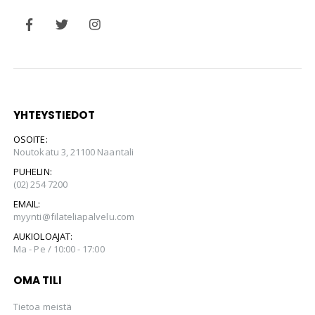
YHTEYSTIEDOT
OSOITE:
Noutokatu 3, 21100 Naantali
PUHELIN:
(02) 254 7200
EMAIL:
myynti@filateliapalvelu.com
AUKIOLOAJAT:
Ma - Pe / 10:00 - 17:00
OMA TILI
Tietoa meistä