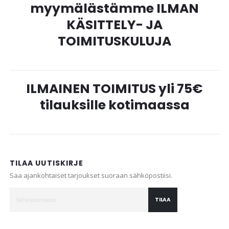
myymälästämme ILMAN
KÄSITTELY- JA
TOIMITUSKULUJA
ILMAINEN TOIMITUS yli 75€
tilauksille kotimaassa
TILAA UUTISKIRJE
Saa ajankohtaiset tarjoukset suoraan sähköpostiisi.
TILAA