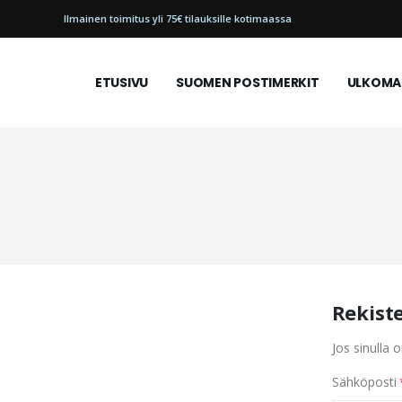
Ilmainen toimitus yli 75€ tilauksille kotimaassa
ETUSIVU
SUOMEN POSTIMERKIT
ULKOMAI
Rekist
Jos sinulla o
Sähköposti