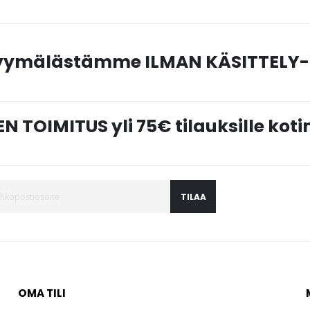
myymälästämme ILMAN KÄSITTELY-
N TOIMITUS yli 75€ tilauksille ko
TILAA
OMA TILI