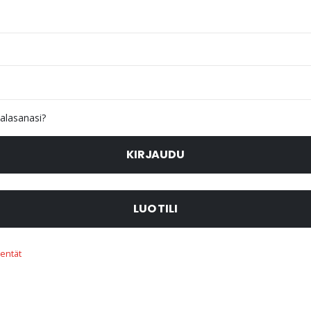
alasanasi?
KIRJAUDU
LUO TILI