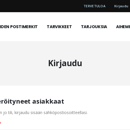
TERVETULOA
Kirjaudu
DEN POSTIMERKIT
TARVIKKEET
TARJOUKSIA
AIHEM
Kirjaudu
eröityneet asiakkaat
n jo tili, kirjaudu sisään sähköpostiosoitteellasi.