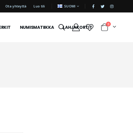
|
KIELI
Ota yhteyttä
Luo tili
SUOMI
tuotetta
0
ERKIT
NUMISMATIIKKA
LAHJAKORTIT
Cart