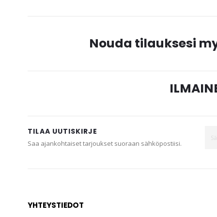
Nouda tilauksesi 
ILMAINE
TILAA UUTISKIRJE
Saa ajankohtaiset tarjoukset suoraan sähköpostiisi.
YHTEYSTIEDOT