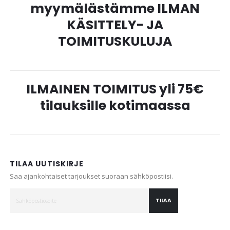
myymälästämme ILMAN
KÄSITTELY- JA
TOIMITUSKULUJA
ILMAINEN TOIMITUS yli 75€
tilauksille kotimaassa
TILAA UUTISKIRJE
Saa ajankohtaiset tarjoukset suoraan sähköpostiisi.
TILAA