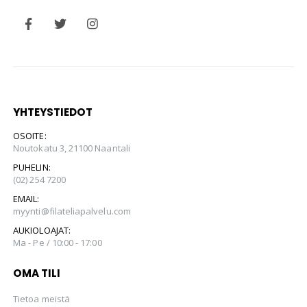
YHTEYSTIEDOT
OSOITE:
Noutokatu 3, 21100 Naantali
PUHELIN:
(02) 254 7200
EMAIL:
myynti@filateliapalvelu.com
AUKIOLOAJAT:
Ma - Pe / 10:00 - 17:00
OMA TILI
Tietoa meistä