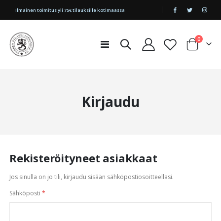
|
Ilmainen toimitus yli 75€ tilauksille kotimaassa
tuotetta
0
Toggle
Cart
Nav
Kirjaudu
Rekisteröityneet asiakkaat
Jos sinulla on jo tili, kirjaudu sisään sähköpostiosoitteellasi.
Sähköposti