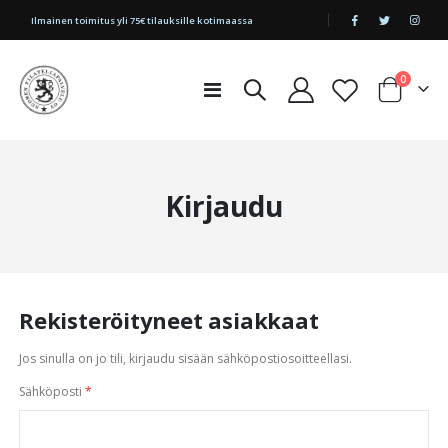
|
Ilmainen toimitus yli 75€ tilauksille kotimaassa
tuotetta
0
Toggle
Cart
Nav
Kirjaudu
Rekisteröityneet asiakkaat
Jos sinulla on jo tili, kirjaudu sisään sähköpostiosoitteellasi.
Sähköposti