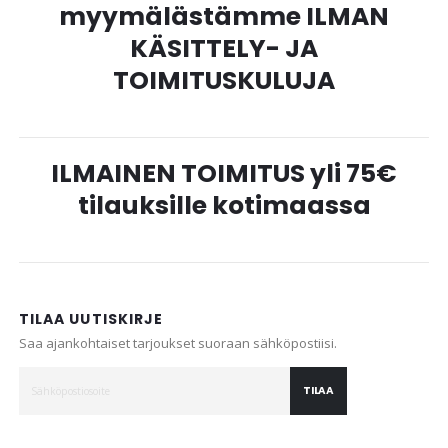
myymälästämme ILMAN
KÄSITTELY- JA
TOIMITUSKULUJA
ILMAINEN TOIMITUS yli 75€
tilauksille kotimaassa
TILAA UUTISKIRJE
Saa ajankohtaiset tarjoukset suoraan sähköpostiisi.
TILAA