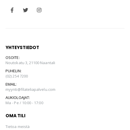
YHTEYSTIEDOT
OSOITE:
Noutokatu 3, 21100 Naantali
PUHELIN:
(02) 254 7200
EMAIL:
myynti@filateliapalvelu.com
AUKIOLOAJAT:
Ma - Pe / 10:00 - 17:00
OMA TILI
Tietoa meistä