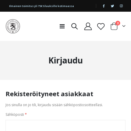
|
Ilmainen toimitus yli 75€ tilauksille kotimaassa
tuotetta
0
Toggle
Cart
Nav
Kirjaudu
Rekisteröityneet asiakkaat
Jos sinulla on jo tili, kirjaudu sisään sähköpostiosoitteellasi.
Sähköposti