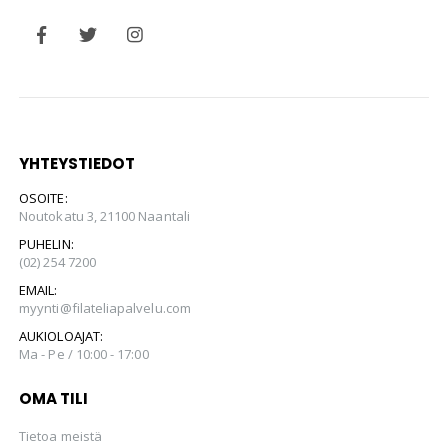
YHTEYSTIEDOT
OSOITE:
Noutokatu 3, 21100 Naantali
PUHELIN:
(02) 254 7200
EMAIL:
myynti@filateliapalvelu.com
AUKIOLOAJAT:
Ma - Pe / 10:00 - 17:00
OMA TILI
Tietoa meistä