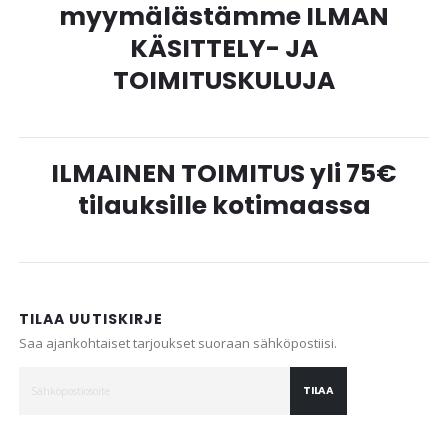
myymälästämme ILMAN
KÄSITTELY- JA
TOIMITUSKULUJA
ILMAINEN TOIMITUS yli 75€
tilauksille kotimaassa
TILAA UUTISKIRJE
Saa ajankohtaiset tarjoukset suoraan sähköpostiisi.
TILAA