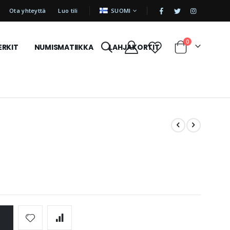
|
KIELI
Ota yhteyttä
Luo tili
SUOMI
tuotetta
0
ERKIT
NUMISMATIIKKA
LAHJAKORTIT
Cart