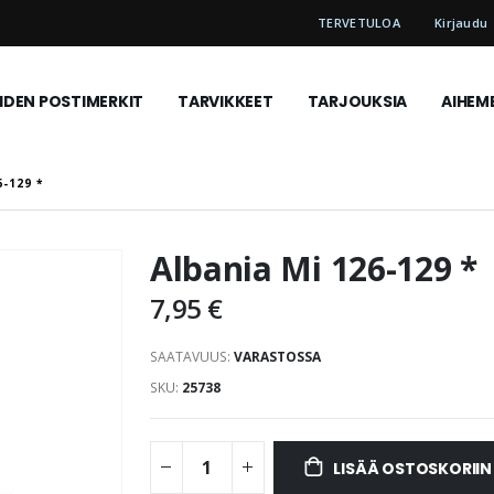
TERVETULOA
Kirjaudu
DEN POSTIMERKIT
TARVIKKEET
TARJOUKSIA
AIHEM
6-129 *
Albania Mi 126-129 *
7,95 €
SAATAVUUS:
VARASTOSSA
SKU
25738
LISÄÄ OSTOSKORIIN