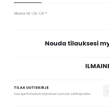
beginning
of
Albania Mi 126-129 *
the
images
gallery
Nouda tilauksesi 
ILMAINE
TILAA UUTISKIRJE
Saa ajankohtaiset tarjoukset suoraan sähköpostiisi.