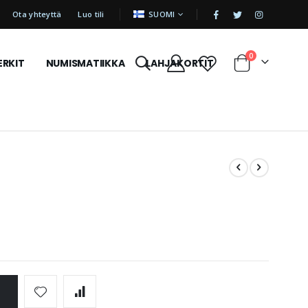
|
KIELI
Ota yhteyttä
Luo tili
SUOMI
tuotetta
0
ERKIT
NUMISMATIIKKA
LAHJAKORTIT
Cart