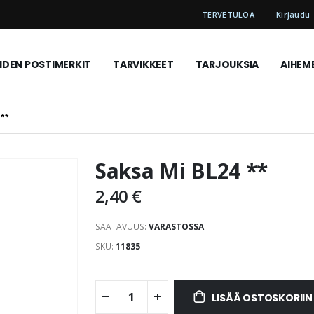
TERVETULOA
Kirjaudu
DEN POSTIMERKIT
TARVIKKEET
TARJOUKSIA
AIHEM
 **
Saksa Mi BL24 **
2,40 €
SAATAVUUS:
VARASTOSSA
SKU
11835
LISÄÄ OSTOSKORIIN