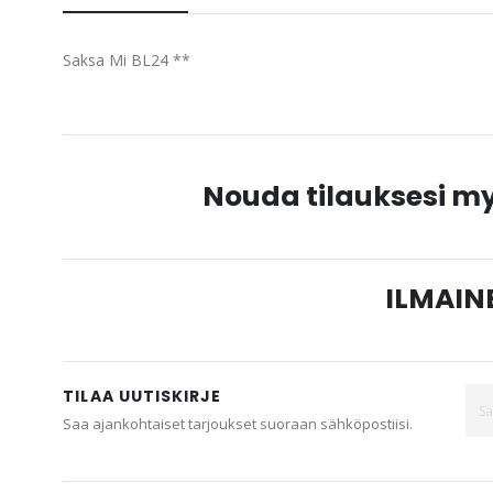
beginning
of
Saksa Mi BL24 **
the
images
gallery
Nouda tilauksesi 
ILMAINE
TILAA UUTISKIRJE
Saa ajankohtaiset tarjoukset suoraan sähköpostiisi.