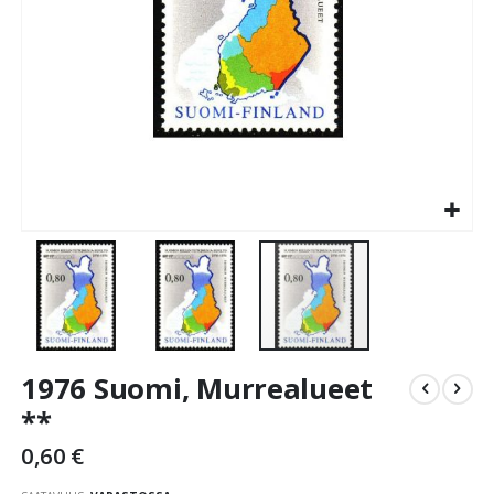
Skip
1976 Suomi, Murrealueet
to
the
**
beginning
0,60 €
of
the