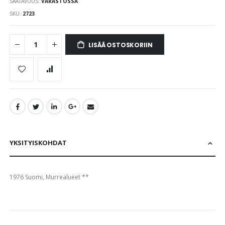
SAATAVUUS:
VARASTOSSA
images
gallery
SKU
2723
LISÄÄ OSTOSKORIIN
YKSITYISKOHDAT
1976 Suomi, Murrealueet **