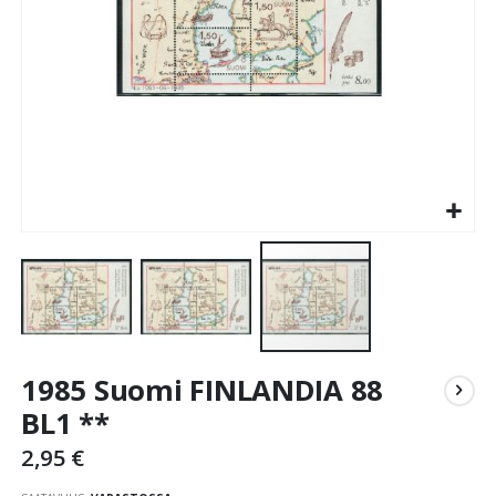
Skip
1985 Suomi FINLANDIA 88
to
the
BL1 **
beginning
2,95 €
of
the