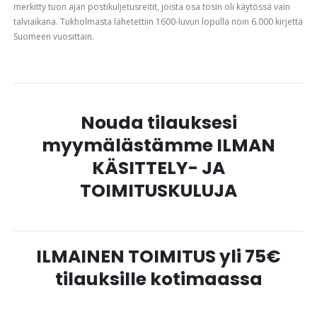
merkitty tuon ajan postikuljetusreitit, joista osa tosin oli käytössä vain
talviaikana. Tukholmasta lähetettiin 1600-luvun lopulla noin 6.000 kirjettä
Suomeen vuosittain.
Nouda tilauksesi
myymälästämme ILMAN
KÄSITTELY- JA
TOIMITUSKULUJA
ILMAINEN TOIMITUS yli 75€
tilauksille kotimaassa