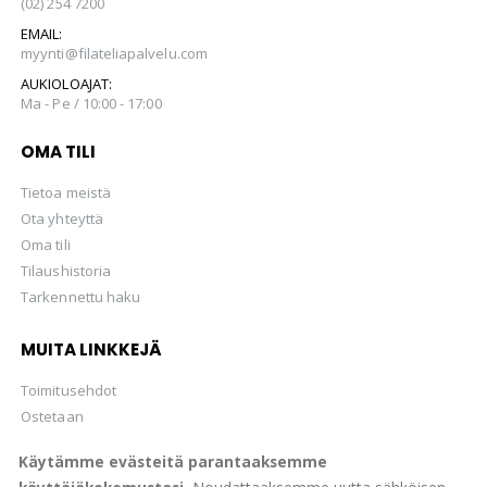
(02) 254 7200
EMAIL:
myynti@filateliapalvelu.com
AUKIOLOAJAT:
Ma - Pe / 10:00 - 17:00
OMA TILI
Tietoa meistä
Ota yhteyttä
Oma tili
Tilaushistoria
Tarkennettu haku
MUITA LINKKEJÄ
Toimitusehdot
Ostetaan
Hellman Huutokaupat Oy
Käytämme evästeitä parantaaksemme