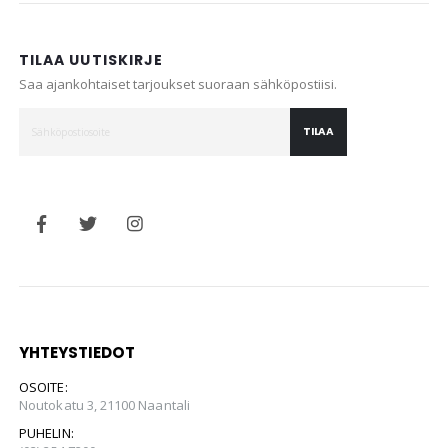
TILAA UUTISKIRJE
Saa ajankohtaiset tarjoukset suoraan sähköpostiisi.
TILAA
YHTEYSTIEDOT
OSOITE:
Noutokatu 3, 21100 Naantali
PUHELIN: