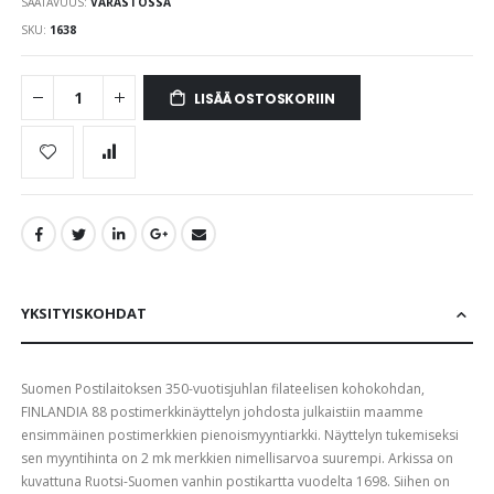
SAATAVUUS:
VARASTOSSA
images
gallery
SKU
1638
LISÄÄ OSTOSKORIIN
YKSITYISKOHDAT
Suomen Postilaitoksen 350-vuotisjuhlan filateelisen kohokohdan,
FINLANDIA 88 postimerkkinäyttelyn johdosta julkaistiin maamme
ensimmäinen postimerkkien pienoismyyntiarkki. Näyttelyn tukemiseksi
sen myyntihinta on 2 mk merkkien nimellisarvoa suurempi. Arkissa on
kuvattuna Ruotsi-Suomen vanhin postikartta vuodelta 1698. Siihen on