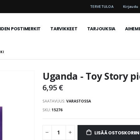
TERVETULOA
Kirjaudu
DEN POSTIMERKIT
TARVIKKEET
TARJOUKSIA
AIHEM
KI
Uganda - Toy Story pi
6,95 €
SAATAVUUS:
VARASTOSSA
SKU
15276
LISÄÄ OSTOSKORIIN