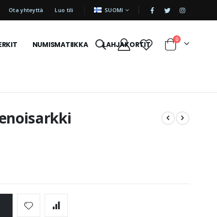
|
KIELI
Ota yhteyttä
Luo tili
SUOMI
tuotetta
0
ERKIT
NUMISMATIIKKA
LAHJAKORTIT
Cart
enoisarkki