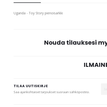
beginning
of
Uganda - Toy Story pienoisarkki
the
images
gallery
Nouda tilauksesi 
ILMAINE
TILAA UUTISKIRJE
Saa ajankohtaiset tarjoukset suoraan sähköpostiisi.