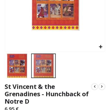
Skip
St Vincent & the
to
the
Grenadines - Hunchback of
beginning
Notre D
of
the
6,95 €