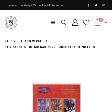
|
Ilmainen toimitus yli 75€ tilauksille kotimaassa
tuotetta
0
Toggle
Cart
Nav
ETUSIVU
AIHEMERKIT
ST VINCENT & THE GRENADINES - HUNCHBACK OF NOTRE D
Skip
to
the
end
of
the
images
gallery