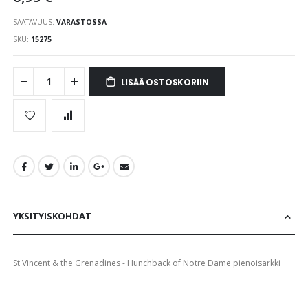
images
gallery
SAATAVUUS:
VARASTOSSA
SKU
15275
LISÄÄ OSTOSKORIIN
YKSITYISKOHDAT
St Vincent & the Grenadines - Hunchback of Notre Dame pienoisarkki