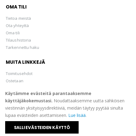
OMA TILI
Tietoa meistä
Ota yhteyttä
Oma tili
Tilaushistoria
Tarkennettu haku
MUITA LINKKEJÄ
Toimitusehdot
Ostetaan
Hellman Huutokaupat Oy
Käytämme evästeitä parantaaksemme
käyttäjäkokemustasi.
Noudattaaksemme uutta sähköisen
viestinnän yksityisyysdirektiiviä, meidän täytyy pyytää sinulta
lupaa evästeiden asettamiseen.
Lue lisää
.
© Suomen Filateliapalvelu Oy 2022. All Rights Reserved.
SALLI EVÄSTEIDEN KÄYTTÖ