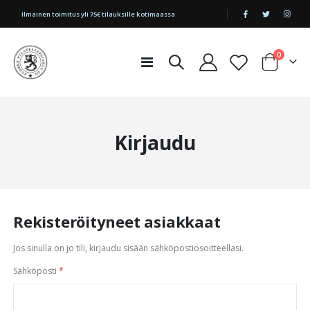
|
Ilmainen toimitus yli 75€ tilauksille kotimaassa
tuotetta
0
Toggle
Cart
Nav
Kirjaudu
Rekisteröityneet asiakkaat
Jos sinulla on jo tili, kirjaudu sisään sähköpostiosoitteellasi.
Sähköposti