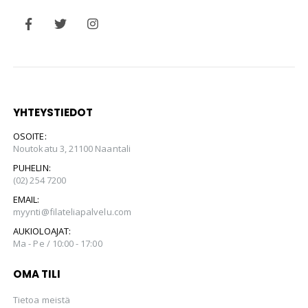
YHTEYSTIEDOT
OSOITE:
Noutokatu 3, 21100 Naantali
PUHELIN:
(02) 254 7200
EMAIL:
myynti@filateliapalvelu.com
AUKIOLOAJAT:
Ma - Pe / 10:00 - 17:00
OMA TILI
Tietoa meistä