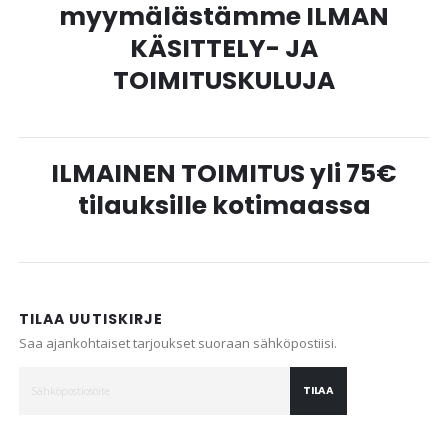
myymälästämme ILMAN
KÄSITTELY- JA
TOIMITUSKULUJA
ILMAINEN TOIMITUS yli 75€
tilauksille kotimaassa
TILAA UUTISKIRJE
Saa ajankohtaiset tarjoukset suoraan sähköpostiisi.
TILAA