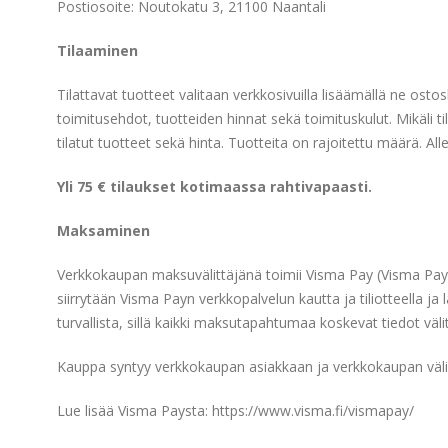
Postiosoite: Noutokatu 3, 21100 Naantali
Tilaaminen
Tilattavat tuotteet valitaan verkkosivuilla lisäämällä ne o
toimitusehdot, tuotteiden hinnat sekä toimituskulut. Mikäli 
tilatut tuotteet sekä hinta. Tuotteita on rajoitettu määrä. Al
Yli 75 € tilaukset kotimaassa rahtivapaasti.
Maksaminen
Verkkokaupan maksuvälittäjänä toimii Visma Pay (Visma Paym
siirrytään Visma Payn verkkopalvelun kautta ja tiliotteella
turvallista, sillä kaikki maksutapahtumaa koskevat tiedot vä
Kauppa syntyy verkkokaupan asiakkaan ja verkkokaupan välille
Lue lisää Visma Paysta: https://www.visma.fi/vismapay/