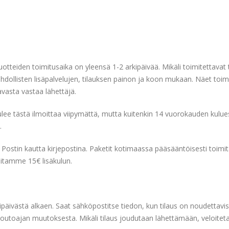
tuotteiden toimitusaika on yleensä 1-2 arkipäivää. Mikäli toimitettavat
ahdollisten lisäpalvelujen, tilauksen painon ja koon mukaan. Näet to
avasta vastaa lähettäjä.
tulee tästä ilmoittaa viipymättä, mutta kuitenkin 14 vuorokauden kulu
.
ostin kautta kirjepostina. Paketit kotimaassa pääsääntöisesti toimi
oitamme 15€ lisäkulun.
kipäivästä alkaen. Saat sähköpostitse tiedon, kun tilaus on noudettav
 noutoajan muutoksesta. Mikäli tilaus joudutaan lähettämään, veloiteta