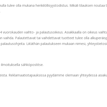
 tulee olla mukana henkilöllisyystodistus. Mikäli tilauksen noutaa toi
.
vuorokauden vaihto- ja palautusoikeus. Asiakkaalla on oikeus vaihtaa 
vaihda. Palautettavat tai vaihdettavat tuotteet tulee olla alkuperäis
y palautusohjeita. Liitäthän palautukseen mukaan nimesi, yhteystietos
a ilmoituksella sähköpostitse.
tteista. Reklamaatiotapauksissa pyydämme olemaan yhteydessä asiaka