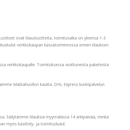
 tuotteet ovat tilaustuotteita, toimitusaika on yleensä 1-3
imituskulut verkkokaupan kassatoiminnossa ennen tilauksen
essa verkkokaupalle. Toimituksessa vioittuneista paketeista
tamme Matkahuollon kautta. DHL Express kuriiripalvelun
issa. Säilytämme tilauksia myymälässä 14 arkipäivää, minkä
an myös käsittely- ja toimituskulut.