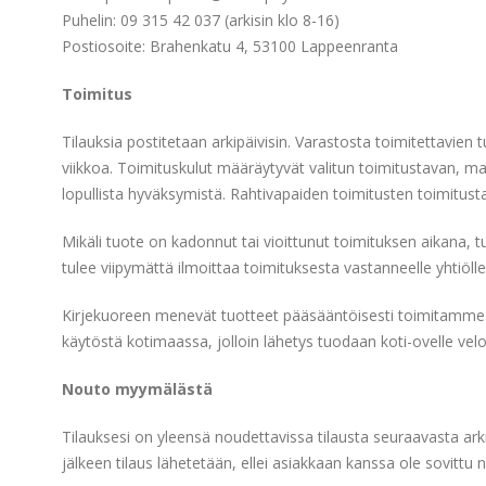
Puhelin: 09 315 42 037 (arkisin klo 8-16)
Postiosoite: Brahenkatu 4, 53100 Lappeenranta
Toimitus
Tilauksia postitetaan arkipäivisin. Varastosta toimitettavien 
viikkoa. Toimituskulut määräytyvät valitun toimitustavan, m
lopullista hyväksymistä. Rahtivapaiden toimitusten toimitust
Mikäli tuote on kadonnut tai vioittunut toimituksen aikana, 
tulee viipymättä ilmoittaa toimituksesta vastanneelle yhtiölle
Kirjekuoreen menevät tuotteet pääsääntöisesti toimitamme P
käytöstä kotimaassa, jolloin lähetys tuodaan koti-ovelle vel
Nouto myymälästä
Tilauksesi on yleensä noudettavissa tilausta seuraavasta ar
jälkeen tilaus lähetetään, ellei asiakkaan kanssa ole sovittu