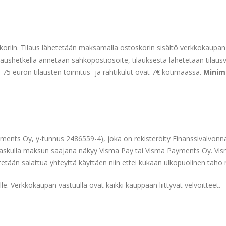
stoskoriin. Tilaus lähetetään maksamalla ostoskorin sisältö verkkokau
tilaushetkellä annetaan sähköpostiosoite, tilauksesta lähetetään tilau
le 75 euron tilausten toimitus- ja rahtikulut ovat 7€ kotimaassa.
Minimi
ents Oy, y-tunnus 2486559-4), joka on rekisteröity Finanssivalvonn
 ja laskulla maksun saajana näkyy Visma Pay tai Visma Payments Oy. 
litetään salattua yhteyttä käyttäen niin ettei kukaan ulkopuolinen ta
. Verkkokaupan vastuulla ovat kaikki kauppaan liittyvät velvoitteet.