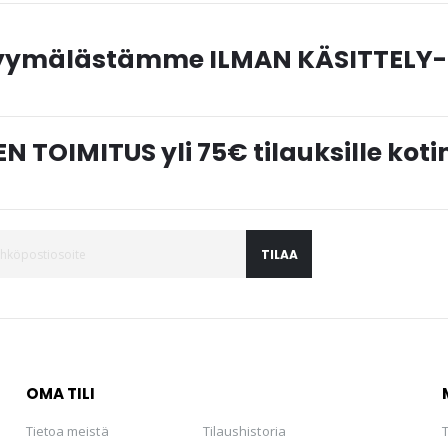
myymälästämme ILMAN KÄSITTELY-
N TOIMITUS yli 75€ tilauksille ko
TILAA
OMA TILI
Tietoa meistä
Tilaushistoria