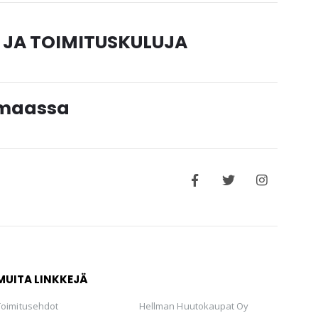
 JA TOIMITUSKULUJA
timaassa
MUITA LINKKEJÄ
Toimitusehdot
Hellman Huutokaupat Oy