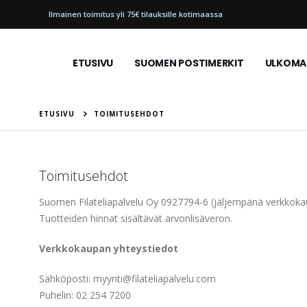
Ilmainen toimitus yli 75€ tilauksille kotimaassa
ETUSIVU
SUOMEN POSTIMERKIT
ULKOMAI
ETUSIVU
TOIMITUSEHDOT
Toimitusehdot
Suomen Filateliapalvelu Oy 0927794-6 (jäljempänä verkkokau
Tuotteiden hinnat sisältävät arvonlisäveron.
Verkkokaupan yhteystiedot
Sähköposti: myynti@filateliapalvelu.com
Puhelin: 02 254 7200