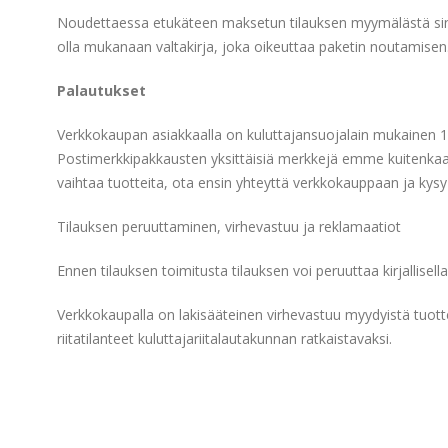
Noudettaessa etukäteen maksetun tilauksen myymälästä sinulla
olla mukanaan valtakirja, joka oikeuttaa paketin noutamisen
Palautukset
Verkkokaupan asiakkaalla on kuluttajansuojalain mukainen 14 
Postimerkkipakkausten yksittäisiä merkkejä emme kuitenkaan 
vaihtaa tuotteita, ota ensin yhteyttä verkkokauppaan ja kys
Tilauksen peruuttaminen, virhevastuu ja reklamaatiot
Ennen tilauksen toimitusta tilauksen voi peruuttaa kirjallisell
Verkkokaupalla on lakisääteinen virhevastuu myydyistä tuo
riitatilanteet kuluttajariitalautakunnan ratkaistavaksi.