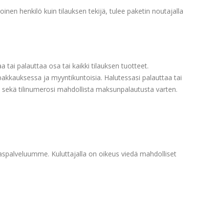
nen henkilö kuin tilauksen tekijä, tulee paketin noutajalla
tai palauttaa osa tai kaikki tilauksen tuotteet.
pakkauksessa ja myyntikuntoisia. Halutessasi palauttaa tai
i sekä tilinumerosi mahdollista maksunpalautusta varten.
spalveluumme. Kuluttajalla on oikeus viedä mahdolliset