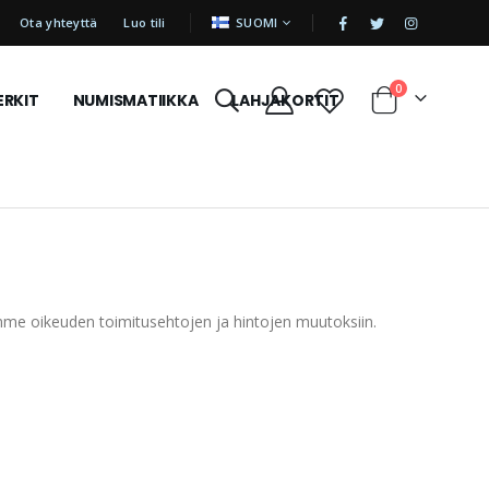
|
KIELI
Ota yhteyttä
Luo tili
SUOMI
tuotetta
0
ERKIT
NUMISMATIIKKA
LAHJAKORTIT
Cart
mme oikeuden toimitusehtojen ja hintojen muutoksiin.