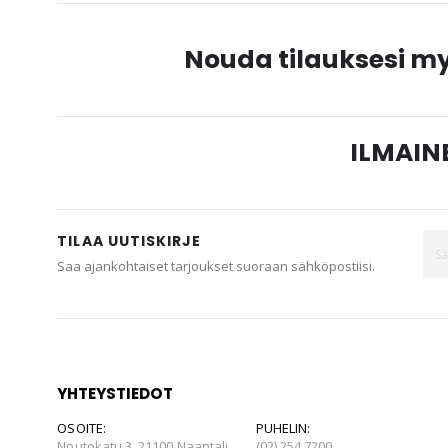
Nouda tilauksesi 
ILMAINE
TILAA UUTISKIRJE
Saa ajankohtaiset tarjoukset suoraan sähköpostiisi.
YHTEYSTIEDOT
OSOITE:
PUHELIN:
Noutokatu 3, 21100 Naantali
(02) 254 7200