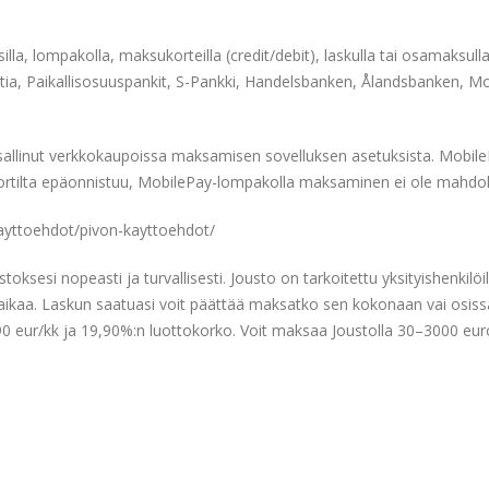
la, lompakolla, maksukorteilla (credit/debit), laskulla tai osamaksul
, Paikallisosuuspankit, S-Pankki, Handelsbanken, Ålandsbanken, Mobil
 sallinut verkkokaupoissa maksamisen sovelluksen asetuksista. Mobil
ukortilta epäonnistuu, MobilePay-lompakolla maksaminen ei ole mahdol
i/kayttoehdot/pivon-kayttoehdot/
oksesi nopeasti ja turvallisesti. Jousto on tarkoitettu yksityishenkilö
aikaa. Laskun saatuasi voit päättää maksatko sen kokonaan vai osiss
0 eur/kk ja 19,90%:n luottokorko. Voit maksaa Joustolla 30–3000 eur