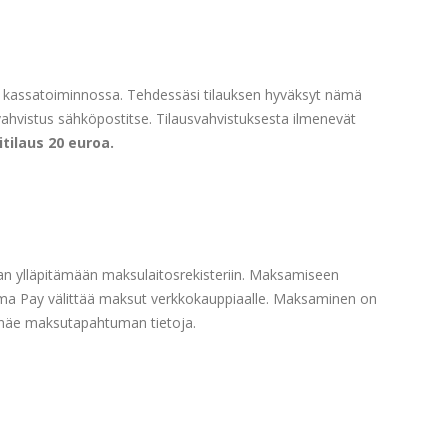
pan kassatoiminnossa. Tehdessäsi tilauksen hyväksyt nämä
svahvistus sähköpostitse. Tilausvahvistuksesta ilmenevät
tilaus 20 euroa.
an ylläpitämään maksulaitosrekisteriin. Maksamiseen
Visma Pay välittää maksut verkkokauppiaalle. Maksaminen on
ho näe maksutapahtuman tietoja.