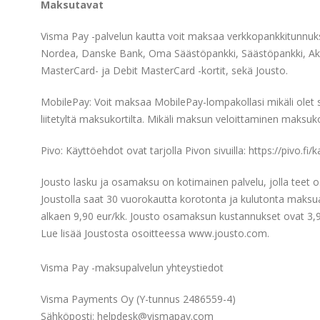
Maksutavat
Visma Pay -palvelun kautta voit maksaa verkkopankkitunnuksil
Nordea, Danske Bank, Oma Säästöpankki, Säästöpankki, Aktia
MasterCard- ja Debit MasterCard -kortit, sekä Jousto.
MobilePay: Voit maksaa MobilePay-lompakollasi mikäli olet
liitetyltä maksukortilta. Mikäli maksun veloittaminen maks
Pivo: Käyttöehdot ovat tarjolla Pivon sivuilla: https://pivo.f
Jousto lasku ja osamaksu on kotimainen palvelu, jolla teet ost
Joustolla saat 30 vuorokautta korotonta ja kulutonta maksu
alkaen 9,90 eur/kk. Jousto osamaksun kustannukset ovat 3,9
Lue lisää Joustosta osoitteessa www.jousto.com.
Visma Pay -maksupalvelun yhteystiedot
Visma Payments Oy (Y-tunnus 2486559-4)
Sähköposti: helpdesk@vismapay.com