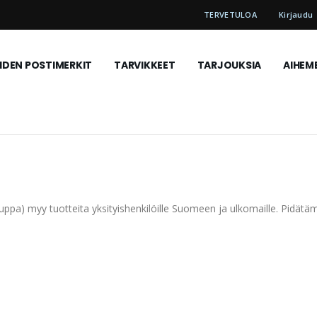
TERVETULOA
Kirjaudu
DEN POSTIMERKIT
TARVIKKEET
TARJOUKSIA
AIHEM
ppa) myy tuotteita yksityishenkilöille Suomeen ja ulkomaille. Pidätä