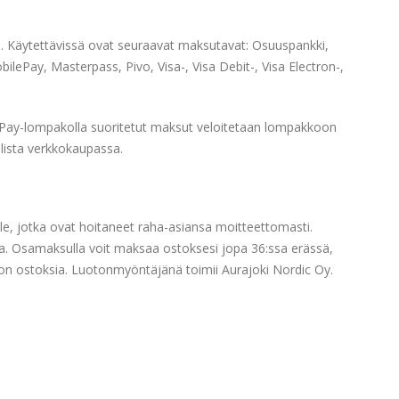
la. Käytettävissä ovat seuraavat maksutavat: Osuuspankki,
ePay, Masterpass, Pivo, Visa-, Visa Debit-, Visa Electron-,
ePay-lompakolla suoritetut maksut veloitetaan lompakkoon
lista verkkokaupassa.
ille, jotka ovat hoitaneet raha-asiansa moitteettomasti.
a. Osamaksulla voit maksaa ostoksesi jopa 36:ssa erässä,
on ostoksia. Luotonmyöntäjänä toimii Aurajoki Nordic Oy.