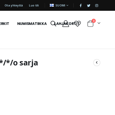
|
KIELI
Ota yhteyttä
Luo tili
SUOMI
tuotetta
0
ERKIT
NUMISMATIIKKA
LAHJAKORTIT
Cart
/*/o sarja