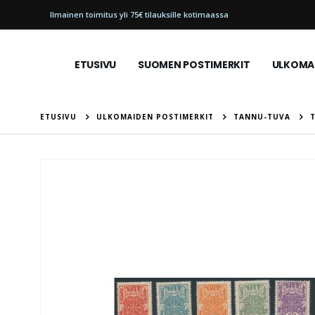
Ilmainen toimitus yli 75€ tilauksille kotimaassa
ETUSIVU
SUOMEN POSTIMERKIT
ULKOMAI
ETUSIVU
ULKOMAIDEN POSTIMERKIT
TANNU-TUVA
Skip
to
the
end
of
the
images
gallery