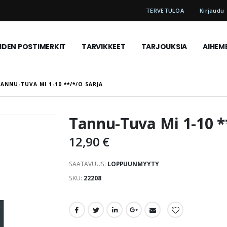
TERVETULOA
Kirjaudu
DEN POSTIMERKIT
TARVIKKEET
TARJOUKSIA
AIHEM
TANNU-TUVA MI 1-10 **/*/O SARJA
Tannu-Tuva Mi 1-10 **
12,90 €
SAATAVUUS:
LOPPUUNMYYTY
SKU
22208