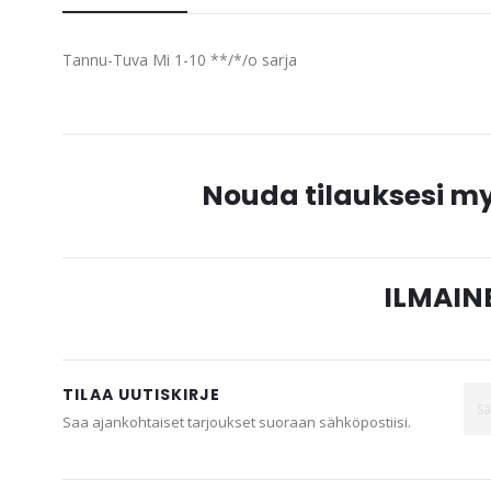
beginning
of
Tannu-Tuva Mi 1-10 **/*/o sarja
the
images
gallery
Nouda tilauksesi 
ILMAINE
TILAA UUTISKIRJE
Saa ajankohtaiset tarjoukset suoraan sähköpostiisi.