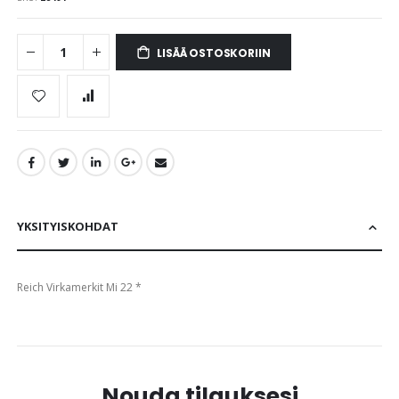
images
gallery
LISÄÄ OSTOSKORIIN
YKSITYISKOHDAT
Reich Virkamerkit Mi 22 *
Nouda tilauksesi