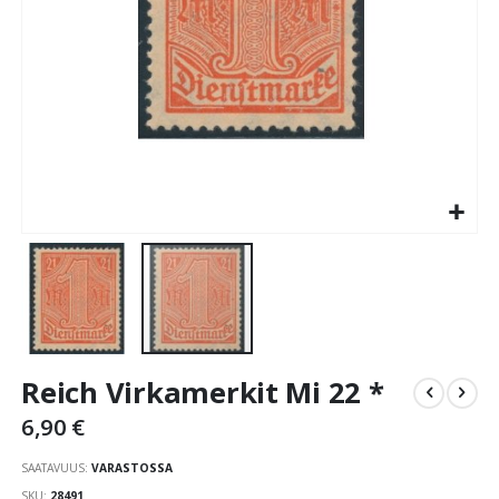
Skip
Reich Virkamerkit Mi 22 *
to
the
6,90 €
beginning
of
SAATAVUUS:
VARASTOSSA
the
SKU
28491