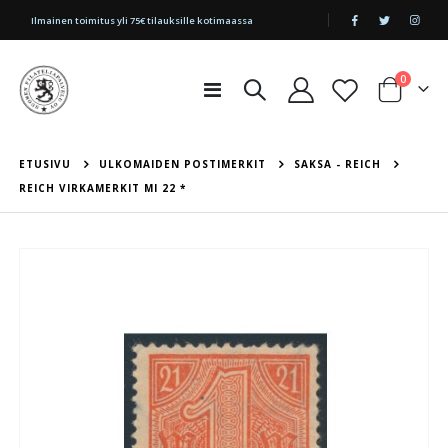
|
Ilmainen toimitus yli 75€ tilauksille kotimaassa
tuotetta
0
Toggle
Cart
Nav
ETUSIVU
ULKOMAIDEN POSTIMERKIT
SAKSA - REICH
REICH VIRKAMERKIT MI 22 *
Skip
to
the
end
of
the
images
gallery