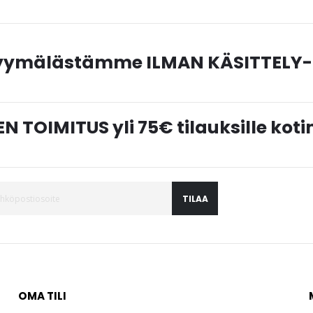
myymälästämme ILMAN KÄSITTELY-
N TOIMITUS yli 75€ tilauksille ko
TILAA
OMA TILI