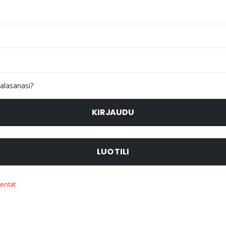
alasanasi?
KIRJAUDU
LUO TILI