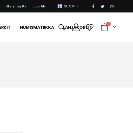
|
KIELI
Ota yhteyttä
Luo tili
SUOMI
tuotetta
0
ERKIT
NUMISMATIIKKA
LAHJAKORTIT
Cart