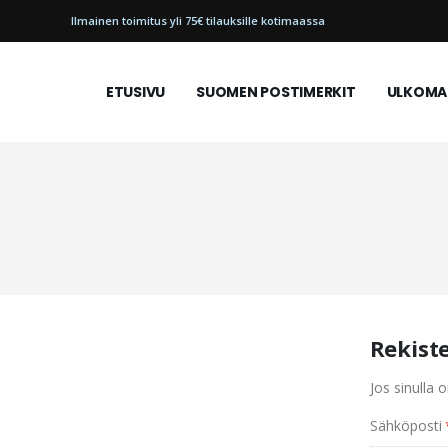
Ilmainen toimitus yli 75€ tilauksille kotimaassa
ETUSIVU
SUOMEN POSTIMERKIT
ULKOMAI
Rekist
Jos sinulla o
Sähköposti