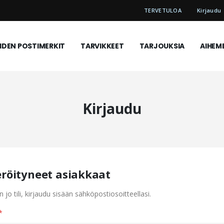
TERVETULOA
Kirjaudu
DEN POSTIMERKIT
TARVIKKEET
TARJOUKSIA
AIHEM
Kirjaudu
eröityneet asiakkaat
n jo tili, kirjaudu sisään sähköpostiosoitteellasi.