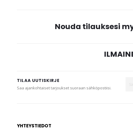
Nouda tilauksesi 
ILMAINE
TILAA UUTISKIRJE
Saa ajankohtaiset tarjoukset suoraan sähköpostiisi.
YHTEYSTIEDOT