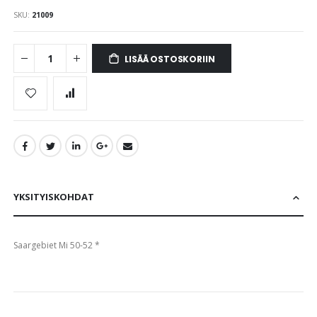
the
SKU
21009
images
gallery
LISÄÄ OSTOSKORIIN
YKSITYISKOHDAT
Saargebiet Mi 50-52 *