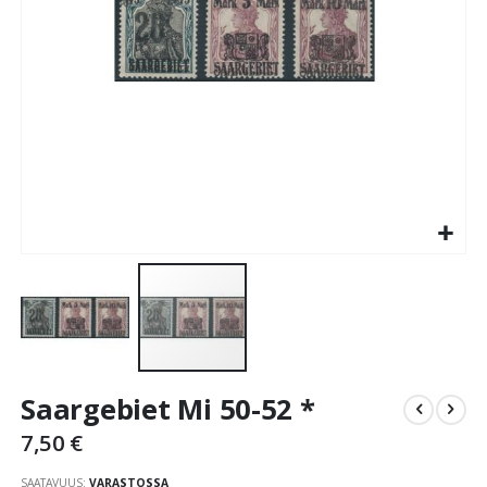
Skip
Saargebiet Mi 50-52 *
to
the
7,50 €
beginning
of
SAATAVUUS:
VARASTOSSA