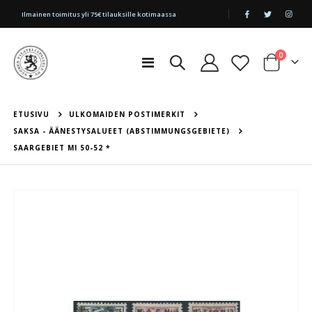
|
Ilmainen toimitus yli 75€ tilauksille kotimaassa
tuotetta
0
Toggle
Cart
Nav
ETUSIVU
ULKOMAIDEN POSTIMERKIT
SAKSA - ÄÄNESTYSALUEET (ABSTIMMUNGSGEBIETE)
SAARGEBIET MI 50-52 *
Skip
to
the
end
of
the
images
gallery