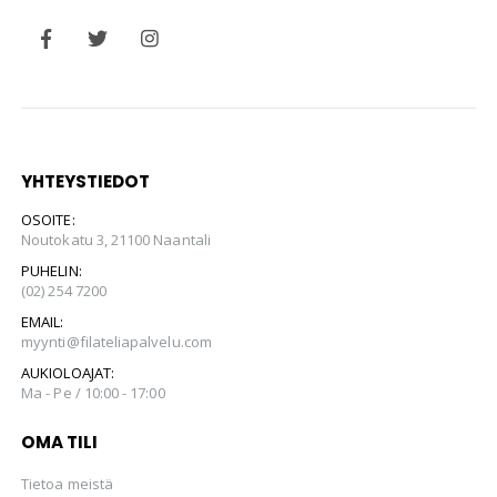
YHTEYSTIEDOT
OSOITE:
Noutokatu 3, 21100 Naantali
PUHELIN:
(02) 254 7200
EMAIL:
myynti@filateliapalvelu.com
AUKIOLOAJAT:
Ma - Pe / 10:00 - 17:00
OMA TILI
Tietoa meistä