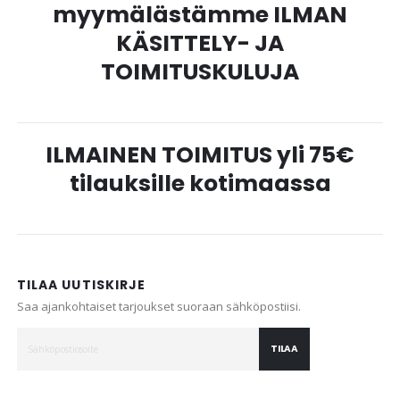
myymälästämme ILMAN
KÄSITTELY- JA
TOIMITUSKULUJA
ILMAINEN TOIMITUS yli 75€
tilauksille kotimaassa
TILAA UUTISKIRJE
Saa ajankohtaiset tarjoukset suoraan sähköpostiisi.
TILAA