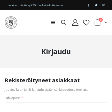
|
Ilmainen toimitus yli 75€ tilauksille kotimaassa
tuotetta
0
Toggle
Cart
Nav
Kirjaudu
Rekisteröityneet asiakkaat
Jos sinulla on jo tili, kirjaudu sisään sähköpostiosoitteellasi.
Sähköposti